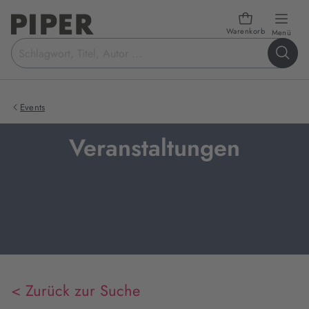
Warenkorb
öffn
Menü
Suchbegriff
eingeben
Events
Veranstaltungen
< Zurück zur Suche