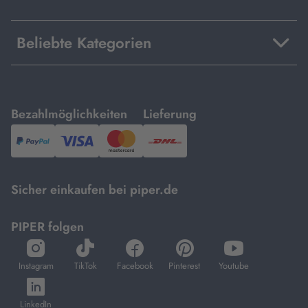
Beliebte Kategorien
mit
mit
Bezahlmöglichkeiten
Lieferung
PayPal,
Visa
und
DHL.
Mastercard.
Sicher einkaufen bei piper.de
PIPER folgen
öffnet
öffnet
öffnet
öffnet
öffnet
in
in
in
in
in
Instagram
TikTok
Facebook
Pinterest
Youtube
neuem
neuem
neuem
neuem
neuem
öffnet
Tab
Tab
Tab
Tab
Tab
in
LinkedIn