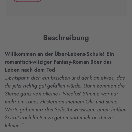
neuem
neuem
neuem
(wird
Tab
Tab
Tab
in
geöffnet)
geöffnet)
geöffnet)
neuem
Tab
geöffnet)
Beschreibung
Willkommen an der Über-Lebens-Schule! Ein
romantisch-witziger Fantasy-Roman über das
Leben nach dem Tod
„›Entspann dich ein bisschen und denk an etwas, das
dir jetzt richtig gut gefallen würde. Dann kommen die
Sterne ganz von alleine.‹ Nicolas’ Stimme war nur
mehr ein raues Flüstern an meinem Ohr und seine
Worte gaben mir das Selbstbewusstsein, einen halben
Schritt nach hinten zu gehen und mich an ihn zu
lehnen.“