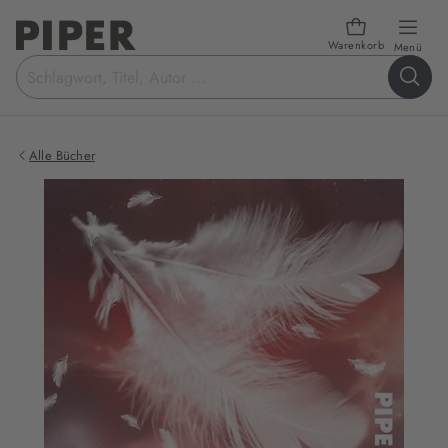
Warenkorb
öffn
Menü
Suchbegriff
eingeben
Alle Bücher