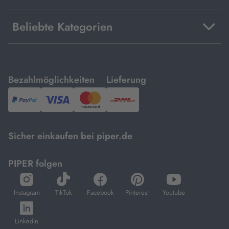
Beliebte Kategorien
mit
mit
Bezahlmöglichkeiten
Lieferung
PayPal,
Visa
und
DHL.
Mastercard.
Sicher einkaufen bei piper.de
PIPER folgen
öffnet
öffnet
öffnet
öffnet
öffnet
in
in
in
in
in
Instagram
TikTok
Facebook
Pinterest
Youtube
neuem
neuem
neuem
neuem
neuem
öffnet
Tab
Tab
Tab
Tab
Tab
in
LinkedIn