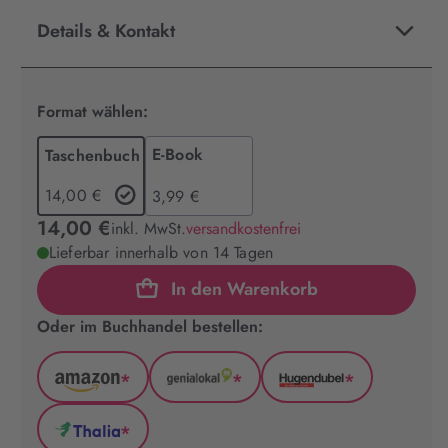
Details & Kontakt
Format wählen:
E-Book
Taschenbuch
14,00 €
3,99 €
14,00 €
inkl. MwSt.
versandkostenfrei
Lieferbar innerhalb von 14 Tagen
In den Warenkorb
Oder im Buchhandel bestellen:
*
*
*
Amazon
GenialLokal
Hugendubel
(wird
(wird
(wird
*
in
in
in
Thalia