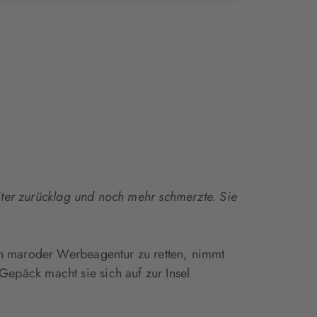
neuem
neuem
neuem
Tab
Tab
Tab
geöffnet)
geöffnet)
geöffnet)
eiter zurücklag und noch mehr schmerzte. Sie
en maroder Werbeagentur zu retten, nimmt
epäck macht sie sich auf zur Insel