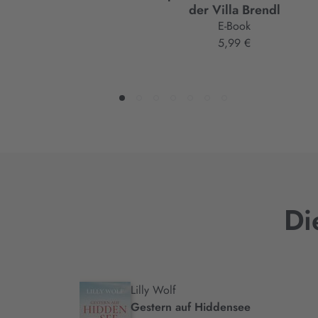
der Villa Brendl
E-Book
5,99 €
Di
Lilly Wolf
.
Gestern auf Hiddensee