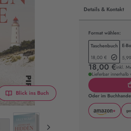
Details & Kontakt
Format wählen:
E-B
Taschenbuch
18,00 €
5,99
18,00 €
inkl. M
Lieferbar innerhalb
Blick ins Buch
Oder im Buchhandel
*
Amazon
(wird
in