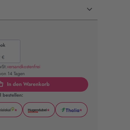
ook
 €
wSt.
versandkostenfrei
 von 14 Tagen
In den Warenkorb
 bestellen:
*
*
*
GenialLokal
Hugendubel
Thalia
(wird
(wird
(wird
in
in
in