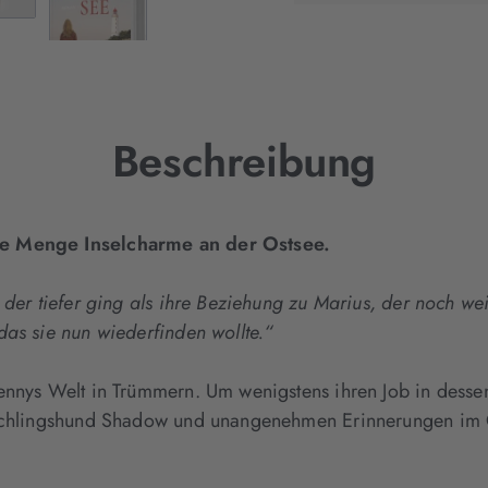
neuem
Tab
geöffnet)
Beschreibung
de Menge Inselcharme an der Ostsee.
 der tiefer ging als ihre Beziehung zu Marius, der noch w
das sie nun wiederfinden wollte.“
Jennys Welt in Trümmern. Um wenigstens ihren Job in dess
ischlingshund Shadow und unangenehmen Erinnerungen im G