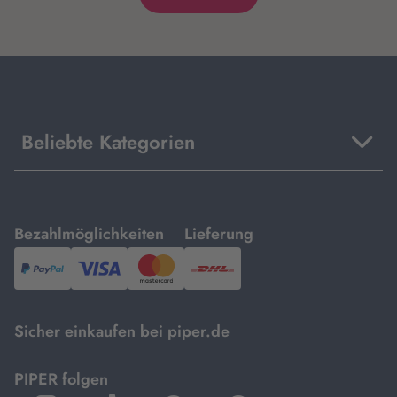
Beliebte Kategorien
mit
mit
Bezahlmöglichkeiten
Lieferung
PayPal,
Visa
und
DHL.
Mastercard.
Sicher einkaufen bei piper.de
PIPER folgen