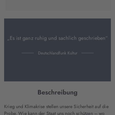
(wird
(wird
(wird
in
in
in
neuem
neuem
neuem
Tab
Tab
Tab
geöffnet)
geöffnet)
geöffnet)
„Es ist ganz ruhig und sachlich geschrieben“
Deutschlandfunk Kultur
Beschreibung
Krieg und Klimakrise stellen unsere Sicherheit auf die
Probe. Wie kann der Staat uns noch schützen – wo