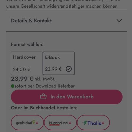
unsere Gesellschaft widerstandsfähiger machen können
Details & Kontakt
Format wählen:
Hardcover
E-Book
23,99 €
24,00 €
23,99 €
inkl. MwSt.
sofort per Download lieferbar
In den Warenkorb
Oder im Buchhandel bestellen:
*
*
*
GenialLokal
Hugendubel
Thalia