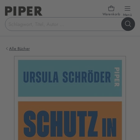
Warenkorb
öffn
Menü
Suchbegriff
eingeben
Alle Bücher