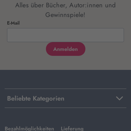
Alles über Bücher, Autor:innen und
Gewinnspiele!
E-Mail
Beliebte Kategorien
mit
mit
Bezahlmöglichkeiten
Lieferung