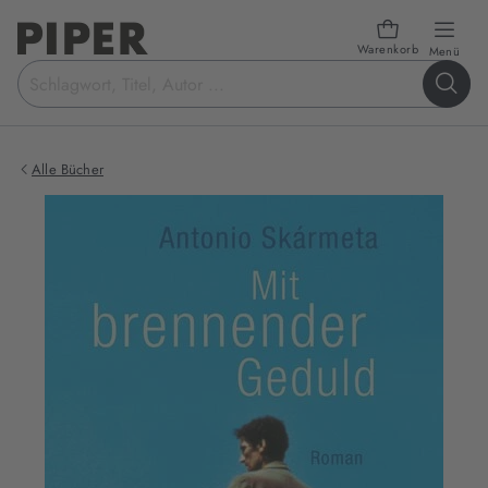
Warenkorb
öffn
Menü
Suchbegriff
eingeben
Alle Bücher