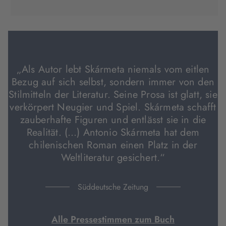
Tab
Tab
Tab
in
geöffnet)
geöffnet)
geöffnet)
neuem
Tab
geöffnet)
„Als Autor lebt Skármeta niemals vom eitlen
Bezug auf sich selbst, sondern immer von den
Stilmitteln der Literatur. Seine Prosa ist glatt, sie
verkörpert Neugier und Spiel. Skármeta schafft
zauberhafte Figuren und entlässt sie in die
Realität. (…) Antonio Skármeta hat dem
chilenischen Roman einen Platz in der
Weltliteratur gesichert.“
Süddeutsche Zeitung
Alle Pressestimmen zum Buch