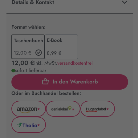
Details & Kontakt
Format wählen:
E-Book
Taschenbuch
12,00 €
8,99 €
12,00 €
inkl. MwSt.
versandkostenfrei
sofort lieferbar
In den Warenkorb
Oder im Buchhandel bestellen:
*
*
*
Amazon
GenialLokal
Hugendubel
(wird
(wird
(wird
*
in
in
in
Thalia
neuem
neuem
neuem
(wird