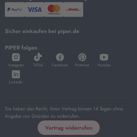
PayPal,
Visa
und
DHL.
Mastercard.
Sicher einkaufen bei piper.de
PIPER folgen
öffnet
öffnet
öffnet
öffnet
öffnet
in
in
in
in
in
Instagram
TikTok
Facebook
Pinterest
Youtube
neuem
neuem
neuem
neuem
neuem
öffnet
Tab
Tab
Tab
Tab
Tab
in
LinkedIn
neuem
Tab
Sie haben das Recht, Ihren Vertrag binnen 14 Tagen ohne
Angabe von Gründen zu widerrufen.
Vertrag widerrufen