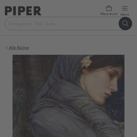
Warenkorb
öffn
Menü
Suchbegriff
eingeben
Alle Bücher