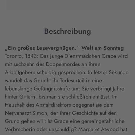
Tab
Tab
Tab
in
geöffnet)
geöffnet)
geöffnet)
neuem
Tab
geöffnet)
Beschreibung
„Ein großes Lesevergnügen.“ Welt am Sonntag
Toronto, 1843: Das junge Dienstmädchen Grace wird
mit sechzehn des Doppelmordes an ihren
Arbeitgebern schuldig gesprochen. In letzter Sekunde
wandelt das Gericht ihr Todesurteil in eine
lebenslange Gefängnisstrafe um. Sie verbringt Jahre
hinter Gittern, bis man sie schließlich entlässt. Im
Haushalt des Anstaltdirektors begegnet sie dem
Nervenarzt Simon, der ihrer Geschichte auf den
Grund gehen will: Ist Grace eine gemeingefährliche
Verbrecherin oder unschuldig? Margaret Atwood hat