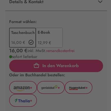
Details & Kontakt
Format wählen:
E-Book
Taschenbuch
16,00 €
12,99 €
16,00 €
inkl. MwSt.
versandkostenfrei
sofort lieferbar
In den Warenkorb
Oder im Buchhandel bestellen:
*
*
*
Amazon
GenialLokal
Hugendubel
(wird
(wird
(wird
*
in
in
in
Thalia
neuem
neuem
neuem
(wird