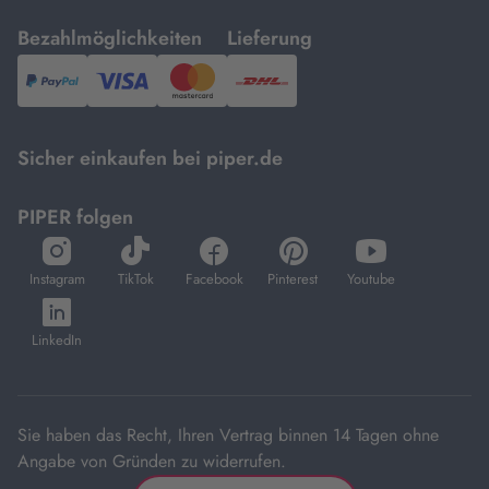
mit
mit
Bezahlmöglichkeiten
Lieferung
PayPal,
Visa
und
DHL.
Mastercard.
Sicher einkaufen bei piper.de
PIPER folgen
öffnet
öffnet
öffnet
öffnet
öffnet
in
in
in
in
in
Instagram
TikTok
Facebook
Pinterest
Youtube
neuem
neuem
neuem
neuem
neuem
öffnet
Tab
Tab
Tab
Tab
Tab
in
LinkedIn
neuem
Tab
Sie haben das Recht, Ihren Vertrag binnen 14 Tagen ohne
Angabe von Gründen zu widerrufen.