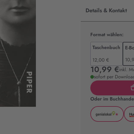
Details & Kontakt
Format wählen:
Taschenbuch
E-B
10,
12,00 €
10,99 €
inkl. M
sofort per Download
Oder im Buchhandel
*
GenialLoka
(wird
in