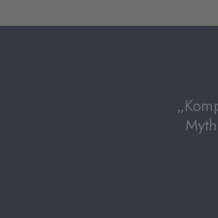
„Komp
Myth