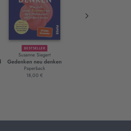
BESTSELLER
Susanne Siegert
Martin Verg
d
Gedenken neu denken
Das Imperium kehrt zurüc
Paperback
Paperback
18,00 €
18,00 €