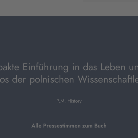
neuem
Tab
geöffnet)
akte Einführung in das Leben u
os der polnischen Wissenschaftle
P.M. History
Alle Pressestimmen zum Buch