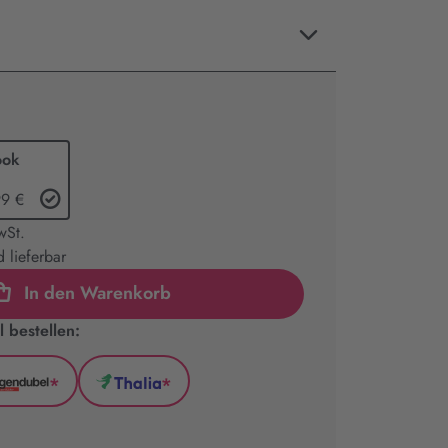
ook
99 €
wSt.
 lieferbar
In den Warenkorb
 bestellen:
*
*
l
Hugendubel
Thalia
(wird
(wird
in
in