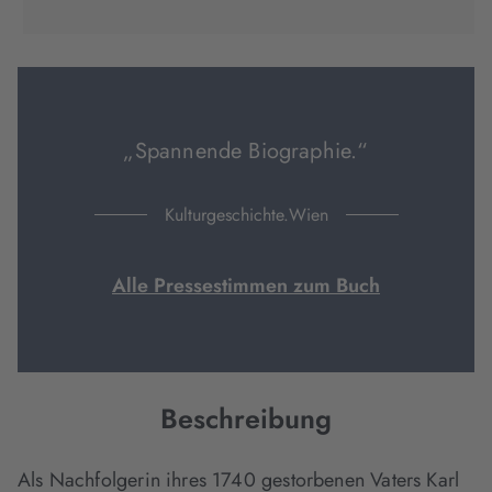
Tab
Tab
Tab
in
geöffnet)
geöffnet)
geöffnet)
neuem
Tab
geöffnet)
„Spannende Biographie.“
Kulturgeschichte.Wien
Alle Pressestimmen zum Buch
Beschreibung
Als Nachfolgerin ihres 1740 gestorbenen Vaters Karl