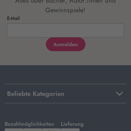
Alles über Bücher, Autor:innen und
Gewinnspiele!
E-Mail
Beliebte Kategorien
mit
mit
Bezahlmöglichkeiten
Lieferung