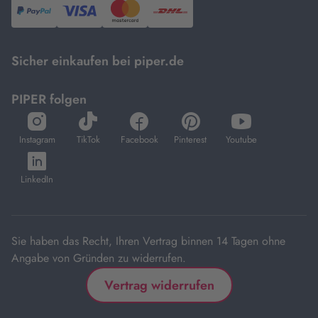
PayPal,
Visa
und
DHL.
Mastercard.
Sicher einkaufen bei piper.de
PIPER folgen
öffnet
öffnet
öffnet
öffnet
öffnet
in
in
in
in
in
Instagram
TikTok
Facebook
Pinterest
Youtube
neuem
neuem
neuem
neuem
neuem
öffnet
Tab
Tab
Tab
Tab
Tab
in
LinkedIn
neuem
Tab
Sie haben das Recht, Ihren Vertrag binnen 14 Tagen ohne
Angabe von Gründen zu widerrufen.
Vertrag widerrufen