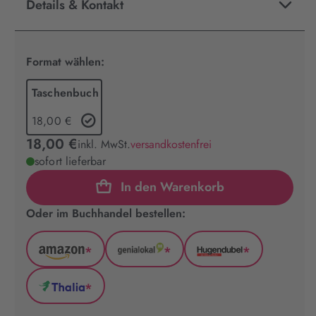
Details & Kontakt
Format wählen:
Taschenbuch
18,00 €
18,00 €
inkl. MwSt.
versandkostenfrei
sofort lieferbar
In den Warenkorb
Oder im Buchhandel bestellen:
*
*
*
Amazon
GenialLokal
Hugendubel
(wird
(wird
(wird
*
in
in
in
Thalia
neuem
neuem
neuem
(wird