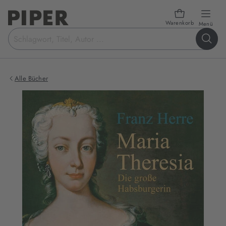
Warenkorb
öffn
Menü
Suchbegriff
eingeben
Alle Bücher