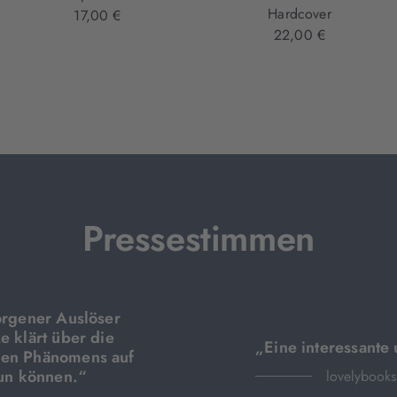
Hardcover
17,00 €
22,00 €
Pressestimmen
orgener Auslöser
e klärt über die
„Eine interessante 
den Phänomens auf
tun können.“
lovelybooks