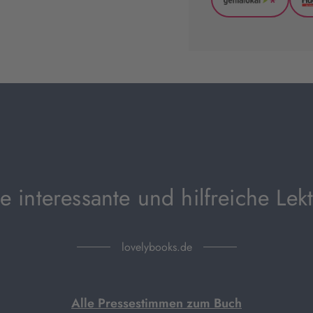
*
GenialLoka
(wird
in
neuem
Tab
geöffnet)
e interessante und hilfreiche Lek
lovelybooks.de
Alle Pressestimmen zum Buch