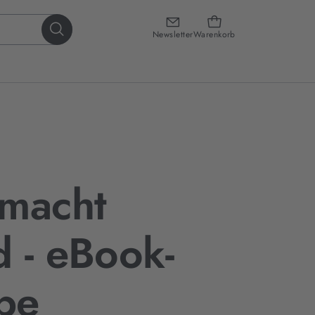
Newsletter
Warenkorb
 macht
 - eBook-
be