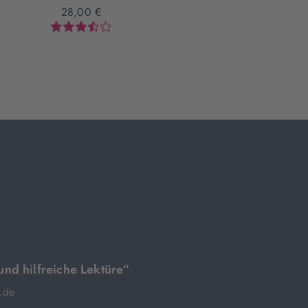
28,00 €
14,99 €
und hilfreiche Lektüre“
.de