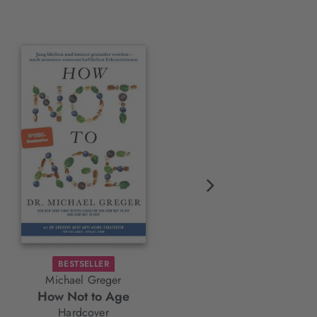
BESTSELLER
Michael Greger
Christo Foerster
How Not to Age
Am besten draußen
Hardcover
E-Book