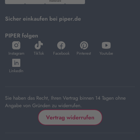
PayPal,
Visa
und
DHL.
Mastercard.
Sicher einkaufen bei piper.de
PIPER folgen
öffnet
öffnet
öffnet
öffnet
öffnet
in
in
in
in
in
Instagram
TikTok
Facebook
Pinterest
Youtube
neuem
neuem
neuem
neuem
neuem
öffnet
Tab
Tab
Tab
Tab
Tab
in
LinkedIn
neuem
Tab
Sie haben das Recht, Ihren Vertrag binnen 14 Tagen ohne
Angabe von Gründen zu widerrufen.
Vertrag widerrufen