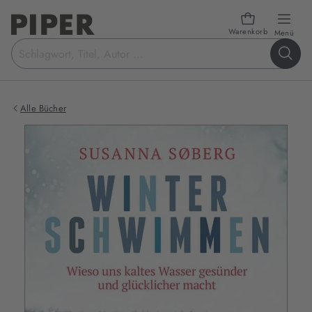
Warenkorb
öffn
Menü
Suchbegriff
eingeben
Alle Bücher