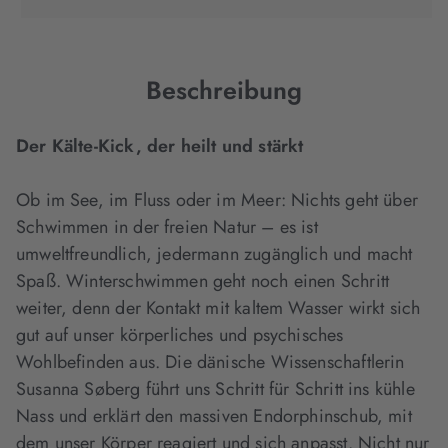
in
in
in
neuem
neuem
neuem
Tab
Tab
Tab
geöffnet)
geöffnet)
geöffnet)
Beschreibung
Der Kälte-Kick, der heilt und stärkt
Ob im See, im Fluss oder im Meer: Nichts geht über
Schwimmen in der freien Natur – es ist
umweltfreundlich, jedermann zugänglich und macht
Spaß. Winterschwimmen geht noch einen Schritt
weiter, denn der Kontakt mit kaltem Wasser wirkt sich
gut auf unser körperliches und psychisches
Wohlbefinden aus. Die dänische Wissenschaftlerin
Susanna Søberg führt uns Schritt für Schritt ins kühle
Nass und erklärt den massiven Endorphinschub, mit
dem unser Körper reagiert und sich anpasst. Nicht nur