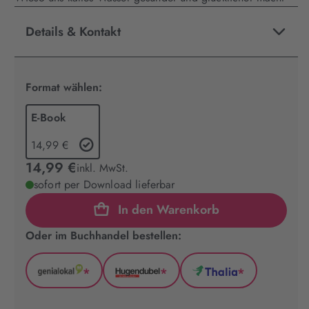
Details & Kontakt
Format wählen:
E-Book
14,99 €
14,99 €
inkl. MwSt.
sofort per Download lieferbar
In den Warenkorb
Oder im Buchhandel bestellen:
*
*
*
GenialLokal
Hugendubel
Thalia
(wird
(wird
(wird