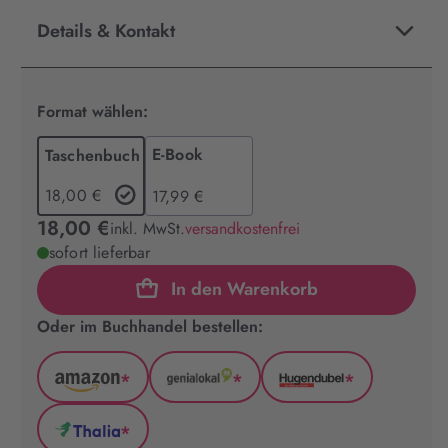
Details & Kontakt
Format wählen:
E-Book
Taschenbuch
18,00 €
17,99 €
18,00 €
inkl. MwSt.
versandkostenfrei
sofort lieferbar
In den Warenkorb
Oder im Buchhandel bestellen:
*
*
*
Amazon
GenialLokal
Hugendubel
(wird
(wird
(wird
*
in
in
in
Thalia