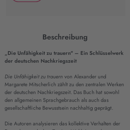
neuem
neuem
neuem
(wird
Tab
Tab
Tab
in
geöffnet)
geöffnet)
geöffnet)
neuem
Tab
geöffnet)
Beschreibung
„Die Unfähigkeit zu trauern" – Ein Schlüsselwerk
der deutschen Nachkriegszeit
Die Unfähigkeit zu trauern
von Alexander und
Margarete Mitscherlich zählt zu den zentralen Werken
der deutschen Nachkriegszeit. Das Buch hat sowohl
den allgemeinen Sprachgebrauch als auch das
gesellschaftliche Bewusstsein nachhaltig geprägt.
Die Autoren analysieren das kollektive Verhalten der