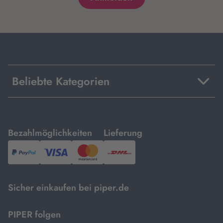
Beliebte Kategorien
mit
mit
Bezahlmöglichkeiten
Lieferung
PayPal,
Visa
und
DHL.
Mastercard.
Sicher einkaufen bei piper.de
PIPER folgen