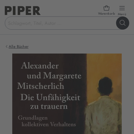
Warenkorb
öffn
Menü
Suchbegriff
eingeben
Alle Bücher