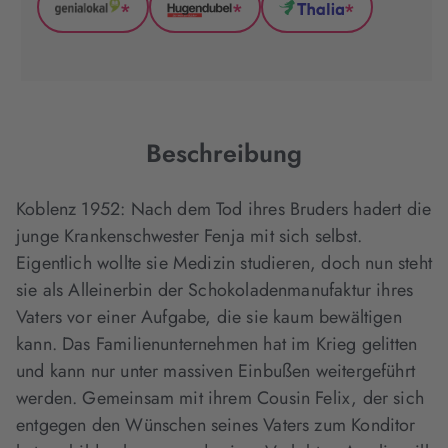
*
*
*
GenialLokal
Hugendubel
Thalia
(wird
(wird
(wird
in
in
in
neuem
neuem
neuem
Tab
Tab
Tab
geöffnet)
geöffnet)
geöffnet)
Beschreibung
Koblenz 1952: Nach dem Tod ihres Bruders hadert die
junge Krankenschwester Fenja mit sich selbst.
Eigentlich wollte sie Medizin studieren, doch nun steht
sie als Alleinerbin der Schokoladenmanufaktur ihres
Vaters vor einer Aufgabe, die sie kaum bewältigen
kann. Das Familienunternehmen hat im Krieg gelitten
und kann nur unter massiven Einbußen weitergeführt
werden. Gemeinsam mit ihrem Cousin Felix, der sich
entgegen den Wünschen seines Vaters zum Konditor