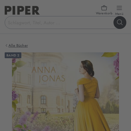
Warenkorb
öffn
Menü
Suchbegriff
eingeben
Alle Bücher
BAND 2