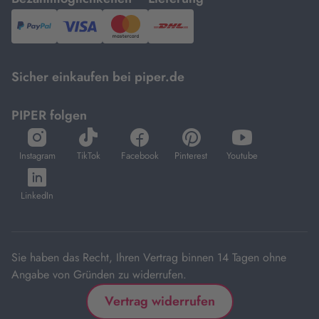
PayPal,
Visa
und
DHL.
Mastercard.
Sicher einkaufen bei piper.de
PIPER folgen
öffnet
öffnet
öffnet
öffnet
öffnet
in
in
in
in
in
Instagram
TikTok
Facebook
Pinterest
Youtube
neuem
neuem
neuem
neuem
neuem
öffnet
Tab
Tab
Tab
Tab
Tab
in
LinkedIn
neuem
Tab
Sie haben das Recht, Ihren Vertrag binnen 14 Tagen ohne
Angabe von Gründen zu widerrufen.
Vertrag widerrufen