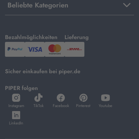
Beliebte Kategorien
mit
mit
Bezahlmöglichkeiten
Lieferung
PayPal,
Visa
und
DHL.
Mastercard.
Sicher einkaufen bei piper.de
PIPER folgen
öffnet
öffnet
öffnet
öffnet
öffnet
in
in
in
in
in
Instagram
TikTok
Facebook
Pinterest
Youtube
neuem
neuem
neuem
neuem
neuem
öffnet
Tab
Tab
Tab
Tab
Tab
in
LinkedIn
neuem
Tab