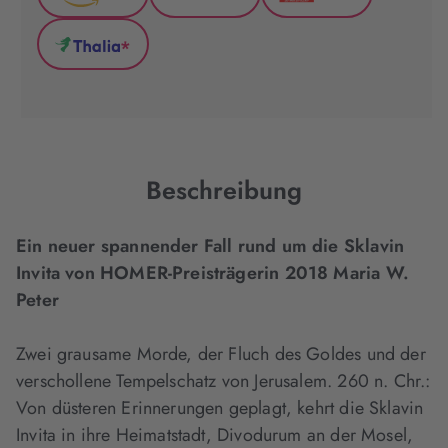
Amazon
GenialLokal
Hugendubel
(wird
(wird
(wird
*
in
in
in
Thalia
neuem
neuem
neuem
(wird
Tab
Tab
Tab
in
geöffnet)
geöffnet)
geöffnet)
neuem
Tab
geöffnet)
Beschreibung
Ein neuer spannender Fall rund um die Sklavin
Invita von HOMER-Preisträgerin 2018 Maria W.
Peter
Zwei grausame Morde, der Fluch des Goldes und der
verschollene Tempelschatz von Jerusalem. 260 n. Chr.:
Von düsteren Erinnerungen geplagt, kehrt die Sklavin
Invita in ihre Heimatstadt, Divodurum an der Mosel,