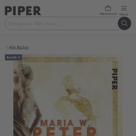
Warenkorb
öffn
Menü
Suchbegriff
eingeben
Alle Bücher
BAND 3