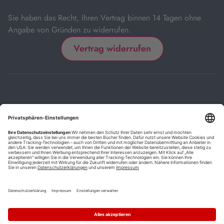
Sie haben das Recht, Ihren Vertrag binnen 14 Tagen ohne
Angabe von Gründen zu widerrufen.
Vertrag widerrufen
Impressum
Kontakt
Datenschutz
FAQs
AGB
Barrierefreiheitserklärung
Cookie-Einstellungen
*
Die mit Sternchen (*) gekennzeichneten Links sind Affiliate-Links.
Wenn Sie auf einen solchen Link klicken und auf der Zielseite etwas
kaufen, bekommen wir vom betreffenden Anbieter oder Online-Shop
eine Vermittlerprovision. Es entstehen für Sie keine Nachteile beim
Kauf oder Preis.
**
Befristete Preissenkung zum Buchpreisbindungspreis inkl.
Mehrwertsteuer.
1
Versand innerhalb Deutschlands versandkostenfrei ab 9,00 €