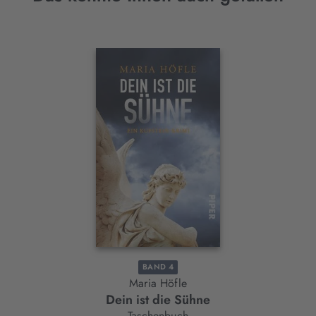
Interaktives
Slider-
Element
BAND 4
Maria Höfle
Dein ist die Sühne
Taschenbuch