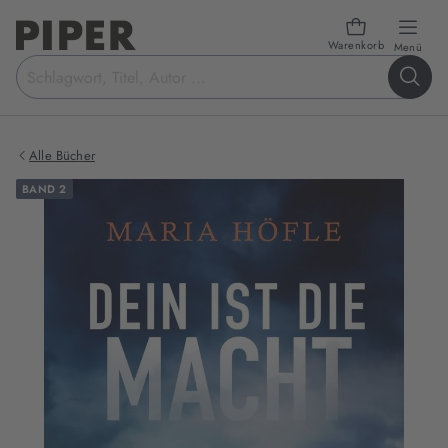
Warenkorb
öffn
Menü
Suchbegriff
eingeben
Alle Bücher
BAND 2
Produktbilder
zum
Buch