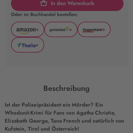
In den Warenkorb
Oder im Buchhandel bestellen:
*
*
*
Amazon
GenialLokal
Hugendubel
(wird
(wird
(wird
*
in
in
in
Thalia
neuem
neuem
neuem
(wird
Tab
Tab
Tab
in
geöffnet)
geöffnet)
geöffnet)
neuem
Tab
geöffnet)
Beschreibung
Ist der Polizeipräsident ein Mörder? Ein
Whodunit-Krimi für Fans von Agatha Christie,
Elizabeth George, Tana French und natürlich von
Kufstein, Tirol und Österreich!