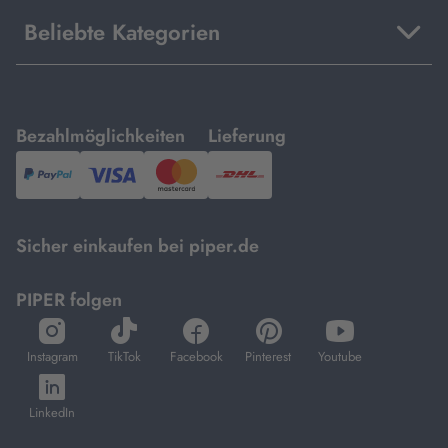
Beliebte Kategorien
mit
mit
Bezahlmöglichkeiten
Lieferung
PayPal,
Visa
und
DHL.
Mastercard.
Sicher einkaufen bei piper.de
PIPER folgen
öffnet
öffnet
öffnet
öffnet
öffnet
in
in
in
in
in
Instagram
TikTok
Facebook
Pinterest
Youtube
neuem
neuem
neuem
neuem
neuem
öffnet
Tab
Tab
Tab
Tab
Tab
in
LinkedIn
neuem