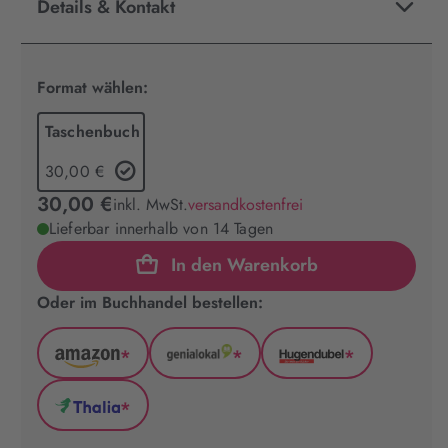
Details & Kontakt
Format wählen:
Taschenbuch
30,00 €
30,00 €
inkl. MwSt.
versandkostenfrei
Lieferbar innerhalb von 14 Tagen
In den Warenkorb
Oder im Buchhandel bestellen:
*
*
*
Amazon
GenialLokal
Hugendubel
(wird
(wird
(wird
*
in
in
in
Thalia
neuem
neuem
neuem
(wird