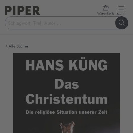
Warenkorb
öffn
Menü
Suchbegriff
eingeben
Alle Bücher