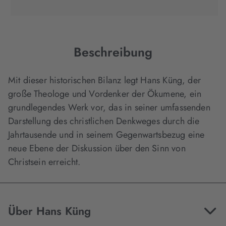
Tab
Tab
Tab
in
geöffnet)
geöffnet)
geöffnet)
neuem
Tab
geöffnet)
Beschreibung
Mit dieser historischen Bilanz legt Hans Küng, der
große Theologe und Vordenker der Ökumene, ein
grundlegendes Werk vor, das in seiner umfassenden
Darstellung des christlichen Denkweges durch die
Jahrtausende und in seinem Gegenwartsbezug eine
neue Ebene der Diskussion über den Sinn von
Christsein erreicht.
Über Hans Küng