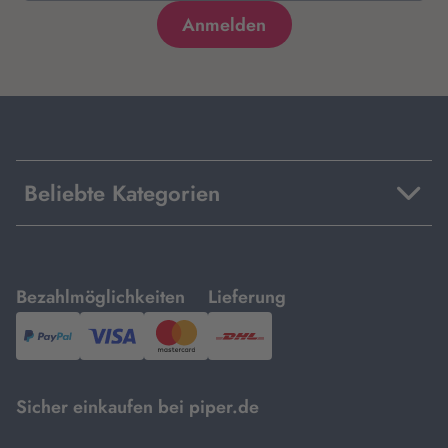
Beliebte Kategorien
mit
mit
Bezahlmöglichkeiten
Lieferung
PayPal,
Visa
und
DHL.
Mastercard.
Sicher einkaufen bei piper.de