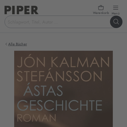
Warenkorb
öffn
Menü
Suchbegriff
eingeben
Alle Bücher
Produktbilder
zum
Buch