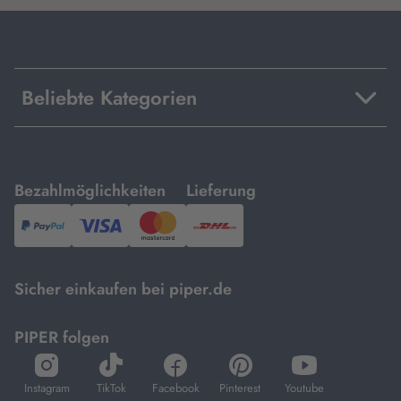
Beliebte Kategorien
mit
mit
Bezahlmöglichkeiten
Lieferung
PayPal,
Visa
und
DHL.
Mastercard.
Sicher einkaufen bei piper.de
PIPER folgen
öffnet
öffnet
öffnet
öffnet
öffnet
in
in
in
in
in
Instagram
TikTok
Facebook
Pinterest
Youtube