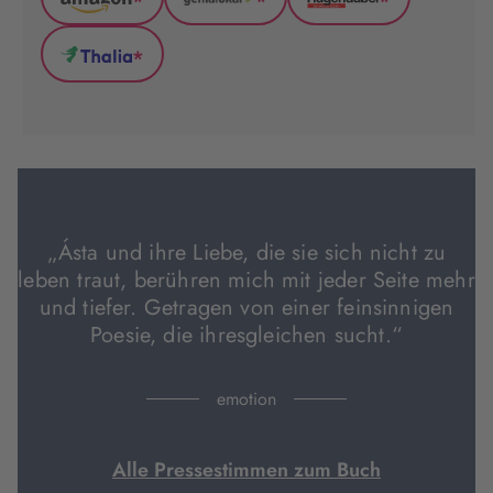
*
*
*
Amazon
GenialLokal
Hugendubel
(wird
(wird
(wird
*
in
in
in
Thalia
neuem
neuem
neuem
(wird
Tab
Tab
Tab
in
geöffnet)
geöffnet)
geöffnet)
neuem
Tab
geöffnet)
„Ásta und ihre Liebe, die sie sich nicht zu
leben traut, berühren mich mit jeder Seite mehr
und tiefer. Getragen von einer feinsinnigen
Poesie, die ihresgleichen sucht.“
emotion
Alle Pressestimmen zum Buch