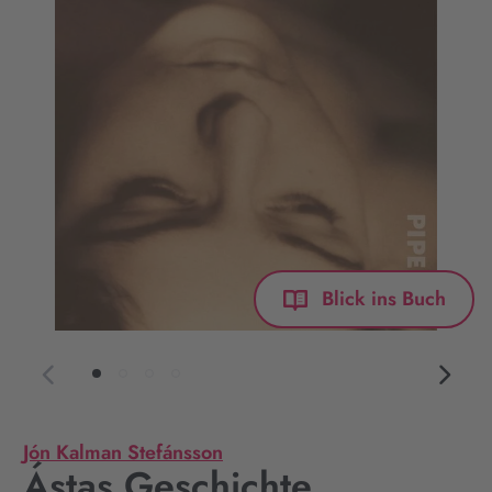
Blick ins Buch
Jón Kalman Stefánsson
Ástas Geschichte