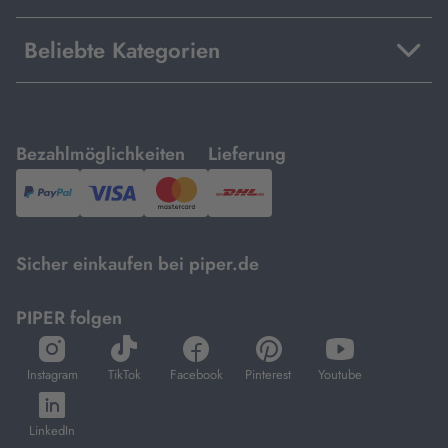
Beliebte Kategorien
mit
mit
Bezahlmöglichkeiten
Lieferung
PayPal,
Visa
und
DHL.
Mastercard.
Sicher einkaufen bei piper.de
PIPER folgen
öffnet
öffnet
öffnet
öffnet
öffnet
in
in
in
in
in
Instagram
TikTok
Facebook
Pinterest
Youtube
neuem
neuem
neuem
neuem
neuem
öffnet
Tab
Tab
Tab
Tab
Tab
in
LinkedIn
neuem