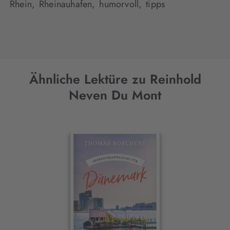
Rhein,
Rheinauhafen,
humorvoll,
tipps
Ähnliche Lektüre zu Reinhold
Neven Du Mont
Interaktives
Slider-
Element