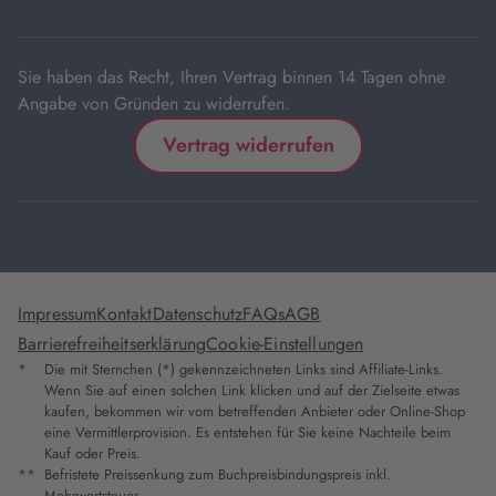
Tab
Sie haben das Recht, Ihren Vertrag binnen 14 Tagen ohne
Angabe von Gründen zu widerrufen.
Vertrag widerrufen
Impressum
Kontakt
Datenschutz
FAQs
AGB
Barrierefreiheitserklärung
Cookie-Einstellungen
*
Die mit Sternchen (*) gekennzeichneten Links sind Affiliate-Links.
Wenn Sie auf einen solchen Link klicken und auf der Zielseite etwas
kaufen, bekommen wir vom betreffenden Anbieter oder Online-Shop
eine Vermittlerprovision. Es entstehen für Sie keine Nachteile beim
Kauf oder Preis.
**
Befristete Preissenkung zum Buchpreisbindungspreis inkl.
Mehrwertsteuer.