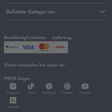
Beliebte Kategorien
mit
mit
Bezahlmöglichkeiten
Lieferung
PayPal,
Visa
und
DHL.
Mastercard.
Sicher einkaufen bei piper.de
PIPER folgen
öffnet
öffnet
öffnet
öffnet
öffnet
in
in
in
in
in
Instagram
TikTok
Facebook
Pinterest
Youtube
neuem
neuem
neuem
neuem
neuem
öffnet
Tab
Tab
Tab
Tab
Tab
in
LinkedIn
neuem