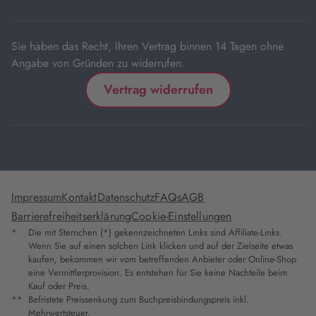
Tab
Sie haben das Recht, Ihren Vertrag binnen 14 Tagen ohne
Angabe von Gründen zu widerrufen.
Vertrag widerrufen
Impressum
Kontakt
Datenschutz
FAQs
AGB
Barrierefreiheitserklärung
Cookie-Einstellungen
*
Die mit Sternchen (*) gekennzeichneten Links sind Affiliate-Links.
Wenn Sie auf einen solchen Link klicken und auf der Zielseite etwas
kaufen, bekommen wir vom betreffenden Anbieter oder Online-Shop
eine Vermittlerprovision. Es entstehen für Sie keine Nachteile beim
Kauf oder Preis.
**
Befristete Preissenkung zum Buchpreisbindungspreis inkl.
Mehrwertsteuer.