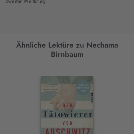
zweiter Weltkrieg
Ähnliche Lektüre zu Nechama
Birnbaum
Interaktives
Slider-
Element