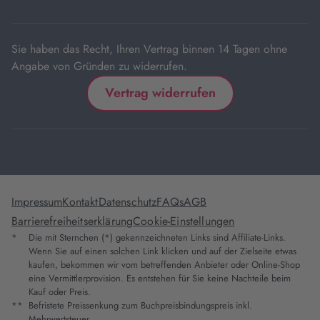
Tab
Sie haben das Recht, Ihren Vertrag binnen 14 Tagen ohne
Angabe von Gründen zu widerrufen.
Vertrag widerrufen
Impressum
Kontakt
Datenschutz
FAQs
AGB
Barrierefreiheitserklärung
Cookie-Einstellungen
*
Die mit Sternchen (*) gekennzeichneten Links sind Affiliate-Links.
Wenn Sie auf einen solchen Link klicken und auf der Zielseite etwas
kaufen, bekommen wir vom betreffenden Anbieter oder Online-Shop
eine Vermittlerprovision. Es entstehen für Sie keine Nachteile beim
Kauf oder Preis.
**
Befristete Preissenkung zum Buchpreisbindungspreis inkl.
Mehrwertsteuer.