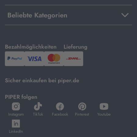
Beliebte Kategorien
mit
mit
Bezahlmöglichkeiten
Lieferung
PayPal,
Visa
und
DHL.
Mastercard.
Sicher einkaufen bei piper.de
PIPER folgen
öffnet
öffnet
öffnet
öffnet
öffnet
in
in
in
in
in
Instagram
TikTok
Facebook
Pinterest
Youtube
neuem
neuem
neuem
neuem
neuem
öffnet
Tab
Tab
Tab
Tab
Tab
in
LinkedIn
neuem