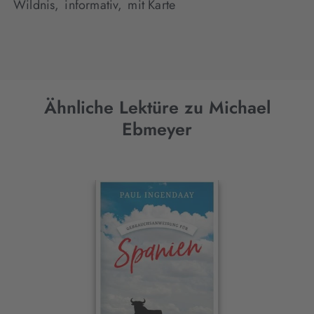
Wildnis,
informativ,
mit Karte
Ähnliche Lektüre zu Michael
Ebmeyer
Interaktives
Slider-
Element