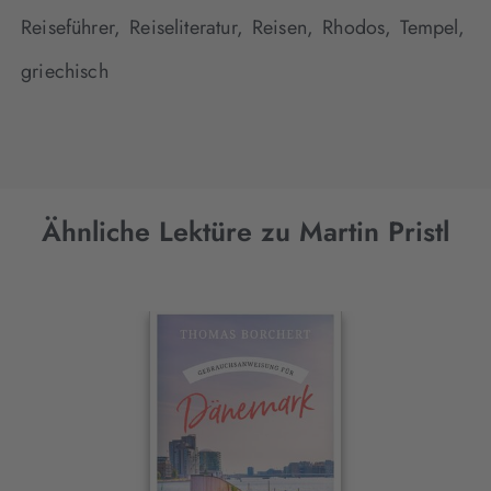
Reiseführer,
Reiseliteratur,
Reisen,
Rhodos,
Tempel,
griechisch
Ähnliche Lektüre zu Martin Pristl
Interaktives
Slider-
Element