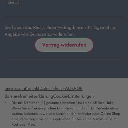
in
LinkedIn
neuem
Tab
Sie haben das Recht, Ihren Vertrag binnen 14 Tagen ohne
Angabe von Gründen zu widerrufen.
Vertrag widerrufen
Impressum
Kontakt
Datenschutz
FAQs
AGB
Barrierefreiheitserklärung
Cookie-Einstellungen
*
Die mit Sternchen (*) gekennzeichneten Links sind Affiliate-Links.
Wenn Sie auf einen solchen Link klicken und auf der Zielseite etwas
kaufen, bekommen wir vom betreffenden Anbieter oder Online-Shop
eine Vermittlerprovision. Es entstehen für Sie keine Nachteile beim
Kauf oder Preis.