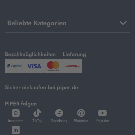
Beliebte Kategorien
mit
mit
Bezahlmöglichkeiten
Lieferung
PayPal,
Visa
und
DHL.
Mastercard.
Sicher einkaufen bei piper.de
PIPER folgen
öffnet
öffnet
öffnet
öffnet
öffnet
in
in
in
in
in
Instagram
TikTok
Facebook
Pinterest
Youtube
neuem
neuem
neuem
neuem
neuem
öffnet
Tab
Tab
Tab
Tab
Tab