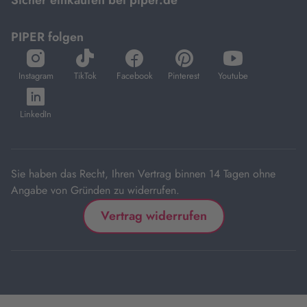
PIPER folgen
öffnet
öffnet
öffnet
öffnet
öffnet
in
in
in
in
in
Instagram
TikTok
Facebook
Pinterest
Youtube
neuem
neuem
neuem
neuem
neuem
öffnet
Tab
Tab
Tab
Tab
Tab
in
LinkedIn
neuem
Tab
Sie haben das Recht, Ihren Vertrag binnen 14 Tagen ohne
Angabe von Gründen zu widerrufen.
Vertrag widerrufen