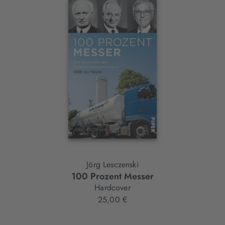
Interaktives
Slider-
Element
Jörg Lesczenski
100 Prozent Messer
Hardcover
25,00 €