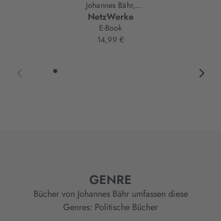
Johannes Bähr,
NetzWerke
Paul Erker
E-Book
14,99 €
GENRE
Bücher von Johannes Bähr umfassen diese
Genres:
Politische Bücher