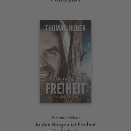
Interaktives
Slider-
Element
Thomas Huber
In den Bergen ist Freiheit