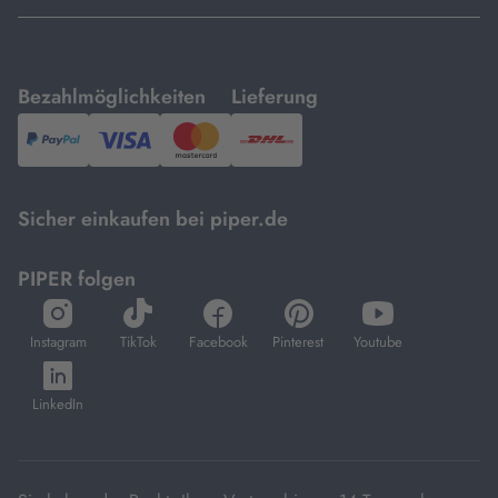
mit
mit
Bezahlmöglichkeiten
Lieferung
PayPal,
Visa
und
DHL.
Mastercard.
Sicher einkaufen bei piper.de
PIPER folgen
öffnet
öffnet
öffnet
öffnet
öffnet
in
in
in
in
in
Instagram
TikTok
Facebook
Pinterest
Youtube
neuem
neuem
neuem
neuem
neuem
öffnet
Tab
Tab
Tab
Tab
Tab
in
LinkedIn
neuem
Tab