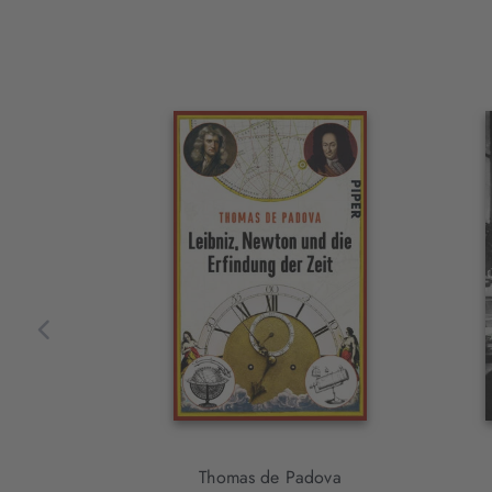
Interaktives
Slider-
Element
Thomas de Padova