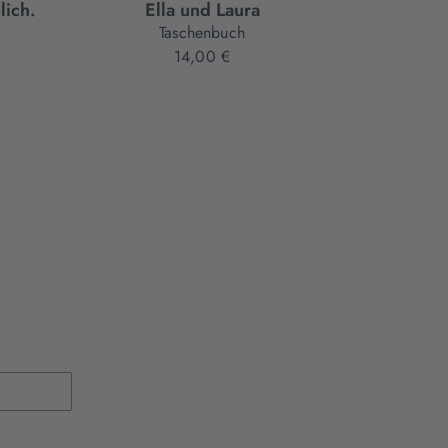
lich.
Ella und Laura
Therese v
August Zirner
Taschenbuch
14,00 €