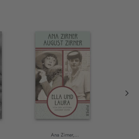
Ana Zirner,
Ca