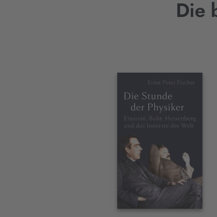
Die 
Interaktives
Slider-
Element