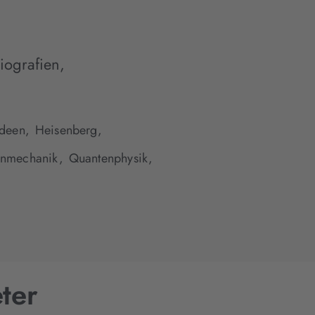
iografien
,
deen,
Heisenberg,
nmechanik,
Quantenphysik,
ter