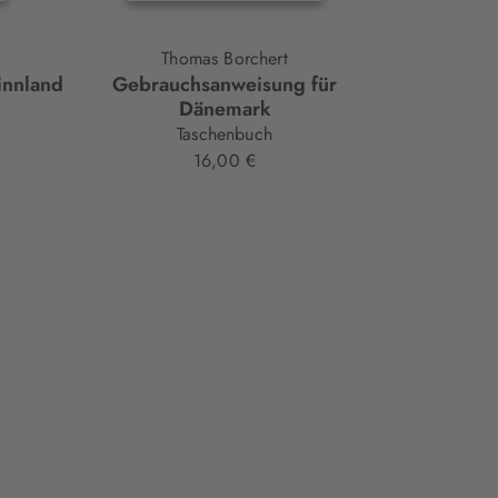
Thomas Borchert
R
innland
Gebrauchsanweisung für
Gebrauch
Dänemark
Taschenbuch
16,00 €