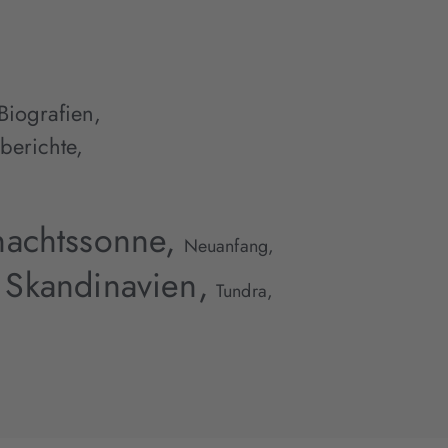
Biografien
,
berichte
,
nachtssonne,
Neuanfang,
Skandinavien,
Tundra,