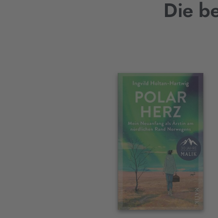
Die b
Interaktives
Slider-
Element