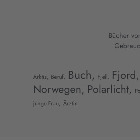
Bücher vo
Gebrauc
Buch,
Fjord,
Arktis,
Beruf,
Fjell,
Norwegen,
Polarlicht,
Po
junge Frau,
Ärztin