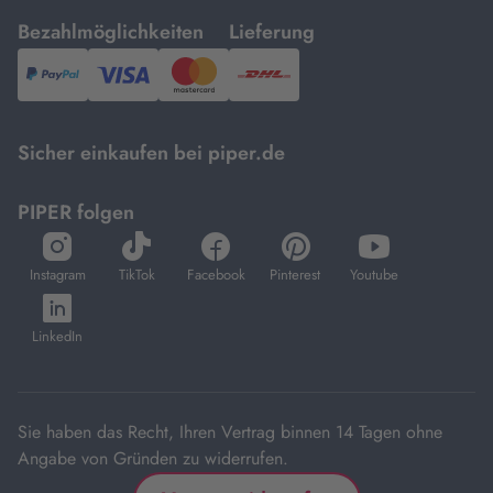
mit
mit
Bezahlmöglichkeiten
Lieferung
PayPal,
Visa
und
DHL.
Mastercard.
Sicher einkaufen bei piper.de
PIPER folgen
öffnet
öffnet
öffnet
öffnet
öffnet
in
in
in
in
in
Instagram
TikTok
Facebook
Pinterest
Youtube
neuem
neuem
neuem
neuem
neuem
öffnet
Tab
Tab
Tab
Tab
Tab
in
LinkedIn
neuem
Tab
Sie haben das Recht, Ihren Vertrag binnen 14 Tagen ohne
Angabe von Gründen zu widerrufen.