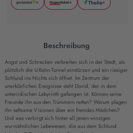
*
*
*
GenialLokal
Hugendubel
Thalia
(wird
(wird
(wird
in
in
in
neuem
neuem
neuem
Tab
Tab
Tab
geöffnet)
geöffnet)
geöffnet)
Beschreibung
Angst und Schrecken verbreiten sich in der Stadt, als
plötzlich die U-Bahn-Tunnel einstürzen und ein riesiger
Schlund ins Nichts sich öffnet. Im Zentrum der
unerklärlichen Ereignisse steht David, der in dem
unterirdischen Labyrinth gefangen ist. Können seine
Freunde ihn aus den Trümmern retten? Warum plagen
ihn seltsame Visionen über ein fremdes Mädchen?
Und was verbirgt sich hinter all jenen winzigen
wurmähnlichen Lebewesen, die aus dem Schlund