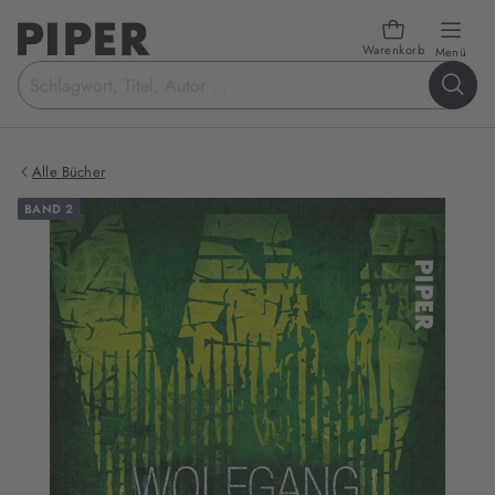
Warenkorb
öffn
Menü
Suchbegriff
eingeben
Alle Bücher
BAND 2