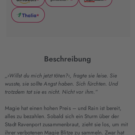
*
*
*
Amazon
GenialLokal
Hugendubel
(wird
(wird
(wird
*
in
in
in
Thalia
neuem
neuem
neuem
(wird
Tab
Tab
Tab
in
geöffnet)
geöffnet)
geöffnet)
neuem
Tab
geöffnet)
Beschreibung
„›Willst du mich jetzt töten?‹, fragte sie leise. Sie
wusste, sie sollte Angst haben. Sich fürchten. Und
trotzdem tat sie es nicht. Nicht vor ihm.“
Magie hat einen hohen Preis – und Rain ist bereit,
alles zu bezahlen. Sobald sich ein Sturm über der
Stadt Ravenport zusammenbraut, zieht sie los, um mit
ihrer verbotenen Magie Blitze zu sammeln. Zwar hat