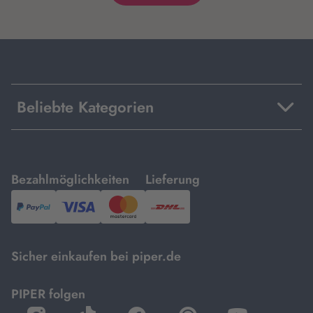
Beliebte Kategorien
mit
mit
Bezahlmöglichkeiten
Lieferung
PayPal,
Visa
und
DHL.
Mastercard.
Sicher einkaufen bei piper.de
PIPER folgen
öffnet
öffnet
öffnet
öffnet
öffnet