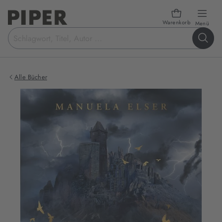
Warenkorb
öffn
Menü
Suchbegriff
eingeben
Alle Bücher
Produktbilder
zum
Buch