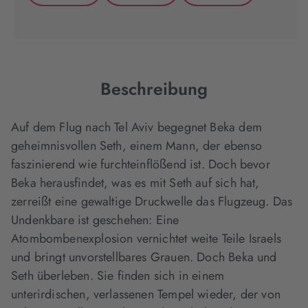
(wird
(wird
(wird
in
in
in
neuem
neuem
neuem
Tab
Tab
Tab
geöffnet)
geöffnet)
geöffnet)
Beschreibung
Auf dem Flug nach Tel Aviv begegnet Beka dem
geheimnisvollen Seth, einem Mann, der ebenso
faszinierend wie furchteinflößend ist. Doch bevor
Beka herausfindet, was es mit Seth auf sich hat,
zerreißt eine gewaltige Druckwelle das Flugzeug. Das
Undenkbare ist geschehen: Eine
Atombombenexplosion vernichtet weite Teile Israels
und bringt unvorstellbares Grauen. Doch Beka und
Seth überleben. Sie finden sich in einem
unterirdischen, verlassenen Tempel wieder, der von