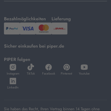
mit
mit
Bezahlmöglichkeiten
Lieferung
PayPal,
Visa
und
DHL.
Mastercard.
Sicher einkaufen bei piper.de
PIPER folgen
öffnet
öffnet
öffnet
öffnet
öffnet
in
in
in
in
in
Instagram
TikTok
Facebook
Pinterest
Youtube
neuem
neuem
neuem
neuem
neuem
öffnet
Tab
Tab
Tab
Tab
Tab
in
LinkedIn
neuem
Tab
Sie haben das Recht, Ihren Vertrag binnen 14 Tagen ohne