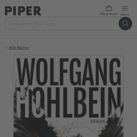
Warenkorb
öffn
Menü
Suchbegriff
eingeben
Alle Bücher