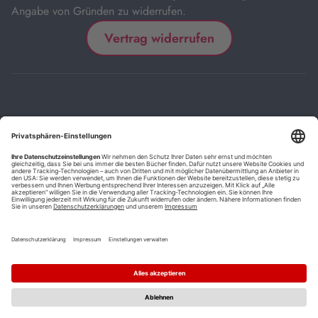
Angabe von Gründen zu widerrufen.
Vertrag widerrufen
Impressum
Kontakt
Datenschutz
FAQs
AGB
Barrierefreiheitserklärung
Cookie-Einstellungen
*
Die mit Sternchen (*) gekennzeichneten Links sind Affiliate-Links.
Wenn Sie auf einen solchen Link klicken und auf der Zielseite etwas
kaufen, bekommen wir vom betreffenden Anbieter oder Online-Shop
eine Vermittlerprovision. Es entstehen für Sie keine Nachteile beim
Kauf oder Preis.
**
Befristete Preissenkung zum Buchpreisbindungspreis inkl.
Mehrwertsteuer.
1
Versand innerhalb Deutschlands versandkostenfrei ab 9,00 €
Bestellwert.
2
Vorbestellung ab 30 Tage vor Erscheinungstermin möglich.