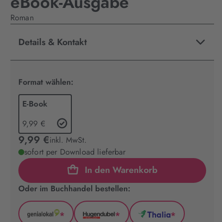
eBook-Ausgabe
Roman
Details & Kontakt
Format wählen:
E-Book
9,99 €
9,99 €
inkl. MwSt.
sofort per Download lieferbar
In den Warenkorb
Oder im Buchhandel bestellen:
*
*
*
GenialLokal
Hugendubel
Thalia