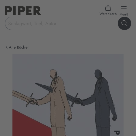
Warenkorb
öffn
Menü
Suchbegriff
eingeben
Alle Bücher