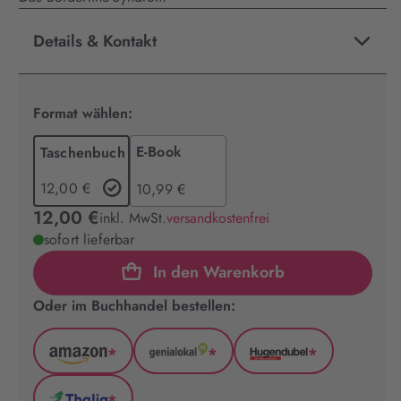
Details & Kontakt
Format wählen:
E-Book
Taschenbuch
12,00 €
10,99 €
12,00 €
inkl. MwSt.
versandkostenfrei
sofort lieferbar
In den Warenkorb
Oder im Buchhandel bestellen:
*
*
*
Amazon
GenialLokal
Hugendubel
(wird
(wird
(wird