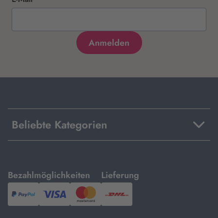
Beliebte Kategorien
mit
mit
Bezahlmöglichkeiten
Lieferung
PayPal,
Visa
und
DHL.
Mastercard.