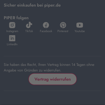
Sicher einkaufen bei piper.de
PIPER folgen
öffnet
öffnet
öffnet
öffnet
öffnet
in
in
in
in
in
Instagram
TikTok
Facebook
Pinterest
Youtube
neuem
neuem
neuem
neuem
neuem
öffnet
Tab
Tab
Tab
Tab
Tab
in
LinkedIn
neuem
Tab
Sie haben das Recht, Ihren Vertrag binnen 14 Tagen ohne
Angabe von Gründen zu widerrufen.
Vertrag widerrufen