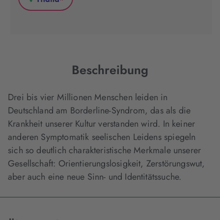
*
in
in
in
Thalia
neuem
neuem
neuem
(wird
Tab
Tab
Tab
in
geöffnet)
geöffnet)
geöffnet)
neuem
Tab
geöffnet)
Beschreibung
Drei bis vier Millionen Menschen leiden in
Deutschland am Borderline-Syndrom, das als die
Krankheit unserer Kultur verstanden wird. In keiner
anderen Symptomatik seelischen Leidens spiegeln
sich so deutlich charakteristische Merkmale unserer
Gesellschaft: Orientierungslosigkeit, Zerstörungswut,
aber auch eine neue Sinn- und Identitätssuche.