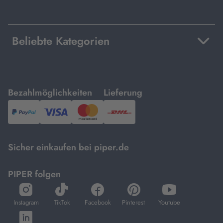
Beliebte Kategorien
mit
mit
Bezahlmöglichkeiten
Lieferung
PayPal,
Visa
und
DHL.
Mastercard.
Sicher einkaufen bei piper.de
PIPER folgen
öffnet
öffnet
öffnet
öffnet
öffnet
in
in
in
in
in
Instagram
TikTok
Facebook
Pinterest
Youtube
neuem
neuem
neuem
neuem
neuem
öffnet
Tab
Tab
Tab
Tab
Tab