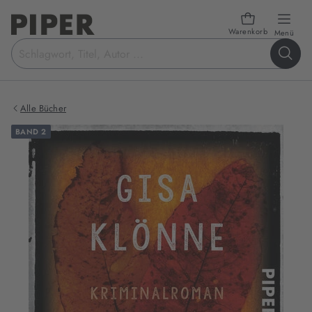
Warenkorb
öffn
Menü
Suchbegriff
eingeben
Alle Bücher
BAND 2