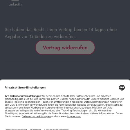
in
LinkedIn
neuem
Tab
Sie haben das Recht, Ihren Vertrag binnen 14 Tagen ohne
Angabe von Gründen zu widerrufen.
Vertrag widerrufen
Impressum
Kontakt
Datenschutz
FAQs
AGB
Barrierefreiheitserklärung
Cookie-Einstellungen
*
Die mit Sternchen (*) gekennzeichneten Links sind Affiliate-Links.
Wenn Sie auf einen solchen Link klicken und auf der Zielseite etwas
kaufen, bekommen wir vom betreffenden Anbieter oder Online-Shop
eine Vermittlerprovision. Es entstehen für Sie keine Nachteile beim
Kauf oder Preis.