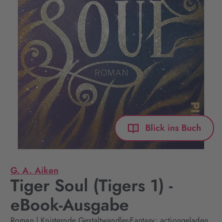
Blick ins Buch
G. A. Aiken
Tiger Soul (Tigers 1) -
eBook-Ausgabe
Roman | Knisternde Gestaltwandler-Fantasy: actiongeladen,