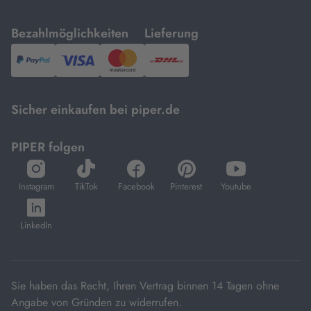
mit
mit
Bezahlmöglichkeiten
Lieferung
PayPal,
Visa
und
DHL.
Mastercard.
Sicher einkaufen bei piper.de
PIPER folgen
öffnet
öffnet
öffnet
öffnet
öffnet
in
in
in
in
in
Instagram
TikTok
Facebook
Pinterest
Youtube
neuem
neuem
neuem
neuem
neuem
öffnet
Tab
Tab
Tab
Tab
Tab
in
LinkedIn
neuem
Tab
Sie haben das Recht, Ihren Vertrag binnen 14 Tagen ohne
Angabe von Gründen zu widerrufen.