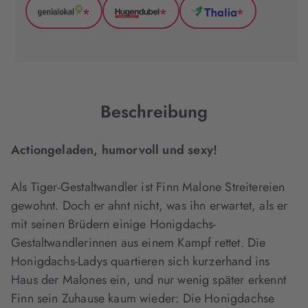
*
*
*
GenialLokal
Hugendubel
Thalia
(wird
(wird
(wird
in
in
in
neuem
neuem
neuem
Tab
Tab
Tab
geöffnet)
geöffnet)
geöffnet)
Beschreibung
Actiongeladen, humorvoll und sexy!
Als Tiger-Gestaltwandler ist Finn Malone Streitereien
gewohnt. Doch er ahnt nicht, was ihn erwartet, als er
mit seinen Brüdern einige Honigdachs-
Gestaltwandlerinnen aus einem Kampf rettet. Die
Honigdachs-Ladys quartieren sich kurzerhand ins
Haus der Malones ein, und nur wenig später erkennt
Finn sein Zuhause kaum wieder: Die Honigdachse