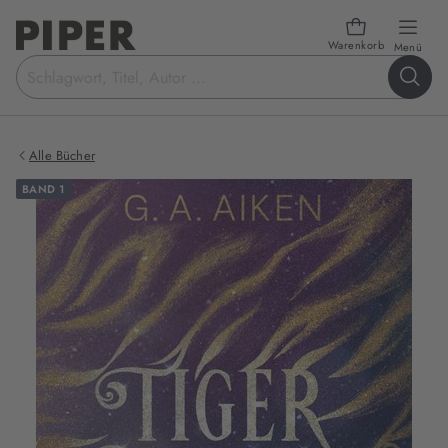
Warenkorb
öffn
Menü
Suchbegriff
eingeben
Alle Bücher
BAND 1