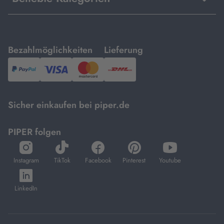
mit
mit
Bezahlmöglichkeiten
Lieferung
PayPal,
Visa
und
DHL.
Mastercard.
Sicher einkaufen bei piper.de
PIPER folgen
öffnet
öffnet
öffnet
öffnet
öffnet
in
in
in
in
in
Instagram
TikTok
Facebook
Pinterest
Youtube
neuem
neuem
neuem
neuem
neuem
öffnet
Tab
Tab
Tab
Tab
Tab
in
LinkedIn
neuem
Tab