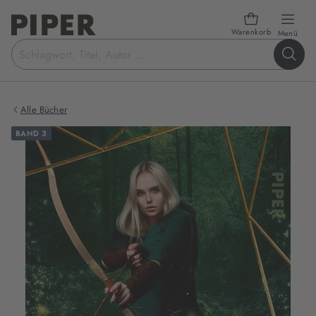
Warenkorb
öffn
Menü
Suchbegriff
eingeben
Alle Bücher
BAND 3