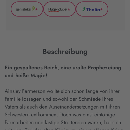
*
*
*
GenialLokal
Hugendubel
Thalia
(wird
(wird
(wird
in
in
in
neuem
neuem
neuem
Tab
Tab
Tab
geöffnet)
geöffnet)
geöffnet)
Beschreibung
Ein gespaltenes Reich, eine uralte Prophezeiung
und heiße Magie!
Ainsley Farmerson wollte sich schon lange von ihrer
Familie lossagen und sowohl der Schmiede ihres
Vaters als auch den Auseinandersetzungen mit ihren
Schwestern entkommen. Doch was einst eintönige
Farmarbeiten und lästige Streitereien waren, hat sich