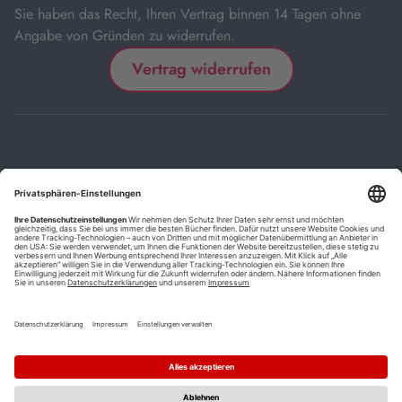
Sie haben das Recht, Ihren Vertrag binnen 14 Tagen ohne
Angabe von Gründen zu widerrufen.
Vertrag widerrufen
Impressum
Kontakt
Datenschutz
FAQs
AGB
Barrierefreiheitserklärung
Cookie-Einstellungen
*
Die mit Sternchen (*) gekennzeichneten Links sind Affiliate-Links.
Wenn Sie auf einen solchen Link klicken und auf der Zielseite etwas
kaufen, bekommen wir vom betreffenden Anbieter oder Online-Shop
eine Vermittlerprovision. Es entstehen für Sie keine Nachteile beim
Kauf oder Preis.
**
Befristete Preissenkung zum Buchpreisbindungspreis inkl.
Mehrwertsteuer.
1
Versand innerhalb Deutschlands versandkostenfrei ab 9,00 €
Bestellwert.