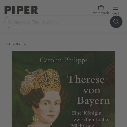
Warenkorb
öffn
Menü
Suchbegriff
eingeben
Alle Bücher