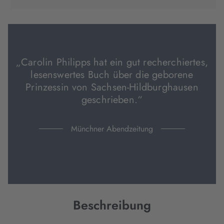
in
in
in
neuem
neuem
neuem
Tab
Tab
Tab
geöffnet)
geöffnet)
geöffnet)
„Carolin Philipps hat ein gut recherchiertes,
lesenswertes Buch über die geborene
Prinzessin von Sachsen-Hildburghausen
geschrieben.“
Münchner Abendzeitung
Beschreibung