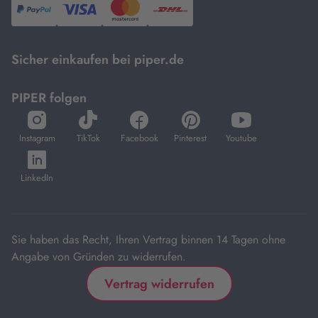
PayPal,
Visa
und
DHL.
Mastercard.
Sicher einkaufen bei piper.de
PIPER folgen
öffnet
öffnet
öffnet
öffnet
öffnet
in
in
in
in
in
Instagram
TikTok
Facebook
Pinterest
Youtube
neuem
neuem
neuem
neuem
neuem
öffnet
Tab
Tab
Tab
Tab
Tab
in
LinkedIn
neuem
Tab
Sie haben das Recht, Ihren Vertrag binnen 14 Tagen ohne
Angabe von Gründen zu widerrufen.
Vertrag widerrufen