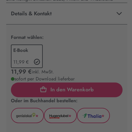
Details & Kontakt
Format wählen:
E-Book
11,99 €
11,99 €
inkl. MwSt.
sofort per Download lieferbar
In den Warenkorb
Oder im Buchhandel bestellen:
*
*
*
GenialLokal
Hugendubel
Thalia
(wird
(wird
(wird