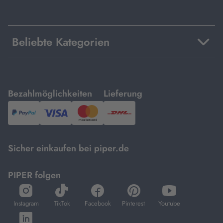
Beliebte Kategorien
mit
mit
Bezahlmöglichkeiten
Lieferung
PayPal,
Visa
und
DHL.
Mastercard.
Sicher einkaufen bei piper.de
PIPER folgen
öffnet
öffnet
öffnet
öffnet
öffnet
in
in
in
in
in
Instagram
TikTok
Facebook
Pinterest
Youtube
neuem
neuem
neuem
neuem
neuem
öffnet