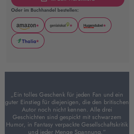
Oder im Buchhandel bestellen:
*
*
*
Amazon
GenialLokal
Hugendubel
(wird
(wird
(wird
*
in
in
in
Thalia
neuem
neuem
neuem
(wird
Tab
Tab
Tab
in
geöffnet)
geöffnet)
geöffnet)
neuem
Tab
geöffnet)
„Ein tolles Geschenk für jeden Fan und ein
guter Einstieg für diejenigen, die den britischen
Autor noch nicht kennen. Alle drei
Geschichten sind gespickt mit schwarzem
Humor, in Fantasy verpackte Gesellschaftskritik
und jeder Menge Spannung.“