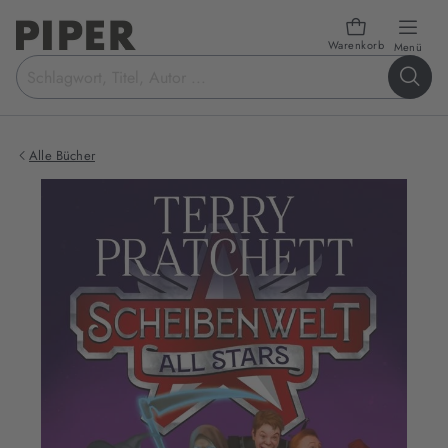
Warenkorb
öffn
Menü
Suchbegriff
eingeben
Alle Bücher
Produktbilder
zum
Buch