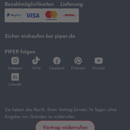
mit
mit
Bezahlmöglichkeiten
Lieferung
PayPal,
Visa
und
DHL.
Mastercard.
Sicher einkaufen bei piper.de
PIPER folgen
öffnet
öffnet
öffnet
öffnet
öffnet
in
in
in
in
in
Instagram
TikTok
Facebook
Pinterest
Youtube
neuem
neuem
neuem
neuem
neuem
öffnet
Tab
Tab
Tab
Tab
Tab
in
LinkedIn
neuem
Tab
Sie haben das Recht, Ihren Vertrag binnen 14 Tagen ohne
Angabe von Gründen zu widerrufen.
Vertrag widerrufen