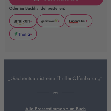
Oder im Buchhandel bestellen:
*
*
*
Amazon
GenialLokal
Hugendubel
(wird
(wird
(wird
*
in
in
in
Thalia
neuem
neuem
neuem
(wird
Tab
Tab
Tab
in
geöffnet)
geöffnet)
geöffnet)
neuem
Tab
geöffnet)
„›Racheritual‹ ist eine Thriller-Offenbarung“
ntv
Alle Pressestimmen zum Buch