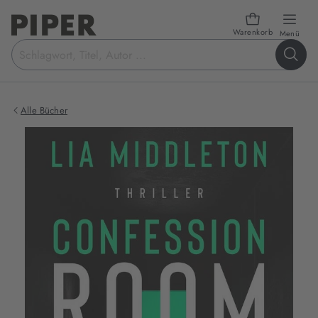
Warenkorb
öffn
Menü
Suchbegriff
eingeben
Alle Bücher
Produktbilder
zum
Buch