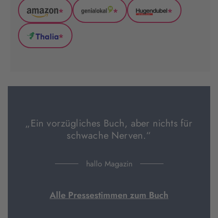
*
*
*
Amazon
GenialLokal
Hugendubel
(wird
(wird
(wird
*
in
in
in
Thalia
neuem
neuem
neuem
(wird
Tab
Tab
Tab
in
geöffnet)
geöffnet)
geöffnet)
neuem
Tab
geöffnet)
„Ein vorzügliches Buch, aber nichts für
schwache Nerven.“
hallo Magazin
Alle Pressestimmen zum Buch