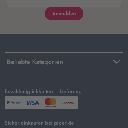
Beliebte Kategorien
mit
mit
Bezahlmöglichkeiten
Lieferung
PayPal,
Visa
und
DHL.
Mastercard.
Sicher einkaufen bei piper.de