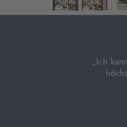
„Ich kan
höchs