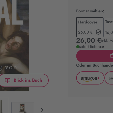
Format wählen:
Tas
Hardcover
26,00 €
16,
26,00 €
inkl. 
sofort lieferbar
Oder im Buchhandel
*
Blick ins Buch
Amazon
(wird
in
neuem
Tab
geöffnet)