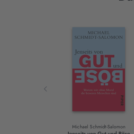
Interaktives
Slider-
Element
Michael Schmidt-Salomon
Jenseits von Gut und Böse