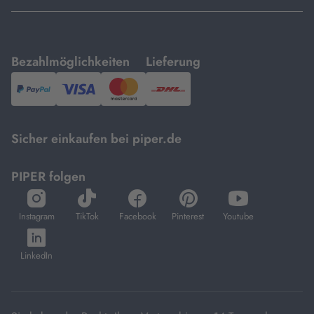
mit
mit
Bezahlmöglichkeiten
Lieferung
PayPal,
Visa
und
DHL.
Mastercard.
Sicher einkaufen bei piper.de
PIPER folgen
öffnet
öffnet
öffnet
öffnet
öffnet
in
in
in
in
in
Instagram
TikTok
Facebook
Pinterest
Youtube
neuem
neuem
neuem
neuem
neuem
öffnet
Tab
Tab
Tab
Tab
Tab
in
LinkedIn
neuem
Tab