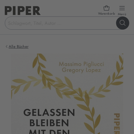
Warenkorb
öffn
Menü
Suchbegriff
eingeben
Alle Bücher
Produktbilder
zum
Buch