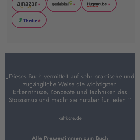
*
*
*
Amazon
GenialLokal
Hugendubel
(wird
(wird
(wird
*
in
in
in
Thalia
neuem
neuem
neuem
(wird
Tab
Tab
Tab
in
geöffnet)
geöffnet)
geöffnet)
neuem
Tab
geöffnet)
„Dieses Buch vermittelt auf sehr praktische und
zugängliche Weise die wichtigsten
Erkenntnisse, Konzepte und Techniken des
Stoizismus und macht sie nutzbar für jeden.“
kultbote.de
Alle Pressestimmen zum Buch