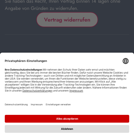
Sie haben das Recht, Ihren Vertrag binnen 14 Tagen ohne
Angabe von Gründen zu widerrufen.
Vertrag widerrufen
Impressum
Kontakt
Datenschutz
FAQs
AGB
Barrierefreiheitserklärung
Cookie-Einstellungen
*
Die mit Sternchen (*) gekennzeichneten Links sind Affiliate-Links.
Wenn Sie auf einen solchen Link klicken und auf der Zielseite etwas
kaufen, bekommen wir vom betreffenden Anbieter oder Online-Shop
eine Vermittlerprovision. Es entstehen für Sie keine Nachteile beim
Kauf oder Preis.
**
Befristete Preissenkung zum Buchpreisbindungspreis inkl.
Mehrwertsteuer.
1
Versand innerhalb Deutschlands versandkostenfrei ab 9,00 €
Bestellwert.
2
Vorbestellung ab 30 Tage vor Erscheinungstermin möglich.