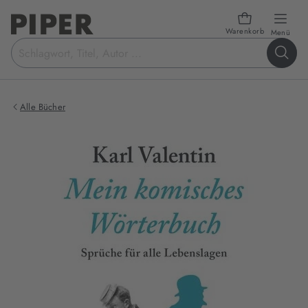
Warenkorb
öffn
Menü
Suchbegriff
eingeben
Alle Bücher