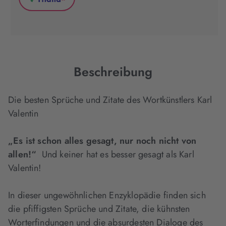
*
in
in
in
Thalia
neuem
neuem
neuem
(wird
Tab
Tab
Tab
in
geöffnet)
geöffnet)
geöffnet)
neuem
Tab
geöffnet)
Beschreibung
Die besten Sprüche und Zitate des Wortkünstlers Karl
Valentin
„Es ist schon alles gesagt, nur noch nicht von
allen!“
Und keiner hat es besser gesagt als Karl
Valentin!
In dieser ungewöhnlichen Enzyklopädie finden sich
die pfiffigsten Sprüche und Zitate, die kühnsten
Worterfindungen und die absurdesten Dialoge des