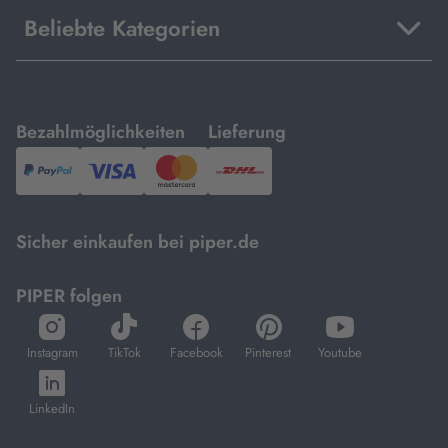
Beliebte Kategorien
mit
mit
Bezahlmöglichkeiten
Lieferung
PayPal,
Visa
und
DHL.
Mastercard.
Sicher einkaufen bei piper.de
PIPER folgen
öffnet
öffnet
öffnet
öffnet
öffnet
in
in
in
in
in
Instagram
TikTok
Facebook
Pinterest
Youtube
neuem
neuem
neuem
neuem
neuem
öffnet
Tab
Tab
Tab
Tab
Tab
in
LinkedIn
neuem