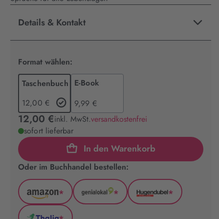
Details & Kontakt
Format wählen:
E-Book
Taschenbuch
12,00 €
9,99 €
12,00 €
inkl. MwSt.
versandkostenfrei
sofort lieferbar
In den Warenkorb
Oder im Buchhandel bestellen:
*
*
*
Amazon
GenialLokal
Hugendubel
(wird
(wird
(wird