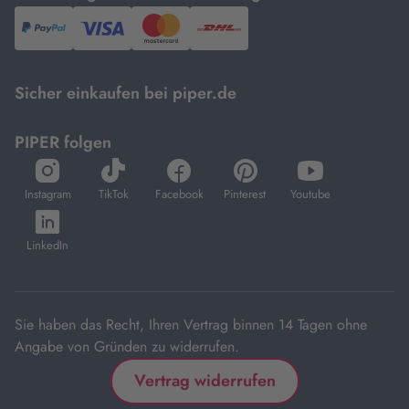
PayPal,
Visa
und
DHL.
Mastercard.
Sicher einkaufen bei piper.de
PIPER folgen
öffnet
öffnet
öffnet
öffnet
öffnet
in
in
in
in
in
Instagram
TikTok
Facebook
Pinterest
Youtube
neuem
neuem
neuem
neuem
neuem
öffnet
Tab
Tab
Tab
Tab
Tab
in
LinkedIn
neuem
Tab
Sie haben das Recht, Ihren Vertrag binnen 14 Tagen ohne
Angabe von Gründen zu widerrufen.
Vertrag widerrufen