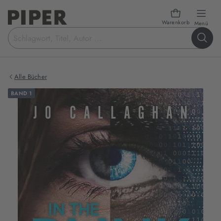
Warenkorb
öffn
Menü
Suchbegriff
eingeben
Alle Bücher
BAND 1