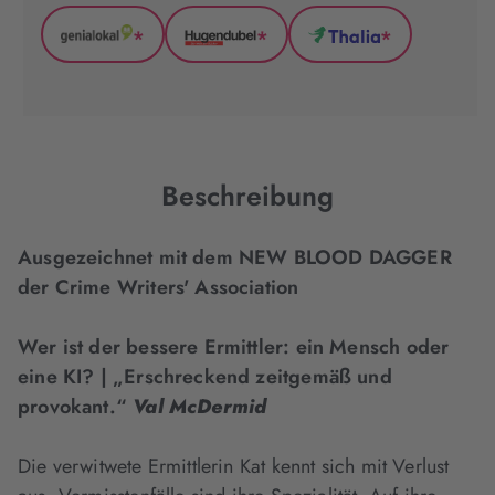
*
*
*
GenialLokal
Hugendubel
Thalia
(wird
(wird
(wird
in
in
in
neuem
neuem
neuem
Tab
Tab
Tab
geöffnet)
geöffnet)
geöffnet)
Beschreibung
Ausgezeichnet mit dem NEW BLOOD DAGGER
der Crime Writers' Association
Wer ist der bessere Ermittler: ein Mensch oder
eine KI? | „Erschreckend zeitgemäß und
provokant.“
Val McDermid
Die verwitwete Ermittlerin Kat kennt sich mit Verlust