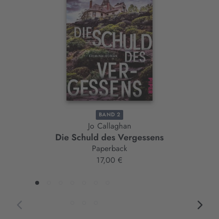
Slider-
Element
BAND 2
Jo Callaghan
Die Schuld des Vergessens
B
Paperback
17,00 €