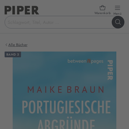
Warenkorb
öffn
Menü
Suchbegriff
eingeben
Alle Bücher
BAND 3
Produktbilder
zum
Buch