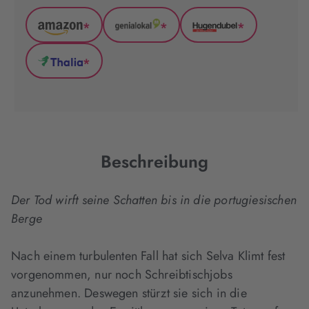
*
*
*
Amazon
GenialLokal
Hugendubel
(wird
(wird
(wird
*
in
in
in
Thalia
neuem
neuem
neuem
(wird
Tab
Tab
Tab
in
geöffnet)
geöffnet)
geöffnet)
neuem
Tab
geöffnet)
Beschreibung
Der Tod wirft seine Schatten bis in die portugiesischen
Berge
Nach einem turbulenten Fall hat sich Selva Klimt fest
vorgenommen, nur noch Schreibtischjobs
anzunehmen. Deswegen stürzt sie sich in die