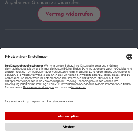
Angabe von Gründen zu widerrufen.
Vertrag widerrufen
Impressum
Kontakt
Datenschutz
FAQs
AGB
Barrierefreiheitserklärung
Cookie-Einstellungen
*
Die mit Sternchen (*) gekennzeichneten Links sind Affiliate-Links.
Wenn Sie auf einen solchen Link klicken und auf der Zielseite etwas
kaufen, bekommen wir vom betreffenden Anbieter oder Online-Shop
eine Vermittlerprovision. Es entstehen für Sie keine Nachteile beim
Kauf oder Preis.
**
Befristete Preissenkung zum Buchpreisbindungspreis inkl.
Mehrwertsteuer.
1
Versand innerhalb Deutschlands versandkostenfrei ab 9,00 €
Bestellwert.
2
Vorbestellung ab 30 Tage vor Erscheinungstermin möglich.