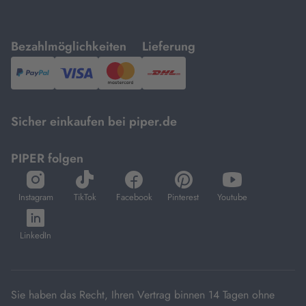
mit
mit
Bezahlmöglichkeiten
Lieferung
PayPal,
Visa
und
DHL.
Mastercard.
Sicher einkaufen bei piper.de
PIPER folgen
öffnet
öffnet
öffnet
öffnet
öffnet
in
in
in
in
in
Instagram
TikTok
Facebook
Pinterest
Youtube
neuem
neuem
neuem
neuem
neuem
öffnet
Tab
Tab
Tab
Tab
Tab
in
LinkedIn
neuem
Tab
Sie haben das Recht, Ihren Vertrag binnen 14 Tagen ohne