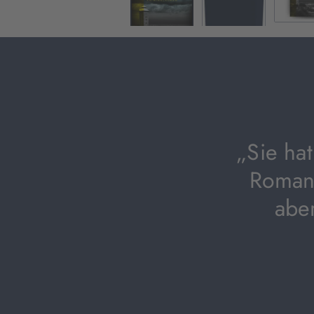
„Sie ha
Roman 
abe