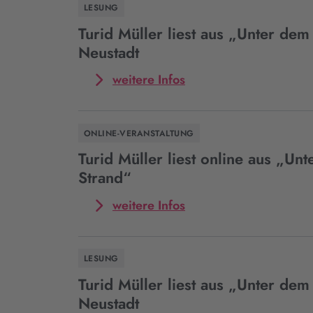
LESUNG
Müller
liest
Turid Müller liest aus „Unter dem
aus
Neustadt
„Unter
dem
Mehr
weitere Infos
Strand“
zum
im
Event
Rahmen
Turid
ONLINE-VERANSTALTUNG
der
Müller
Kulturmatinee
liest
Turid Müller liest online aus „Un
aus
Strand“
„Unter
dem
Mehr
weitere Infos
Strand“
zum
in
Event
Neustadt
Turid
LESUNG
Müller
liest
Turid Müller liest aus „Unter dem
online
Neustadt
aus