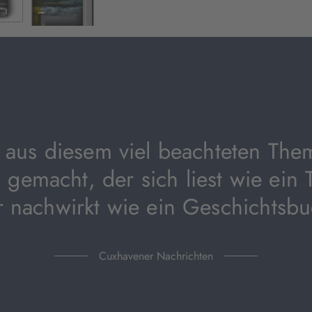
geöffnet)
t aus diesem viel beachteten The
gemacht, der sich liest wie ein Th
r nachwirkt wie ein Geschichtsbu
Cuxhavener Nachrichten