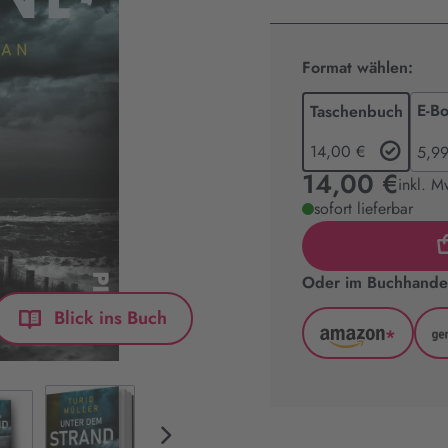
Format wählen:
E-B
Taschenbuch
14,00 €
5,99
14,00 €
inkl. M
sofort lieferbar
Oder im Buchhandel
Blick ins Buch
*
Amazon
(wird
in
neuem
Tab