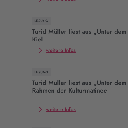
zum
Event
Turid
LESUNG
Müller
liest
Turid Müller liest aus „Unter dem
aus
Kiel
„Unter
dem
Mehr
weitere Infos
Strand“
zum
in
Event
Hamburg-
Turid
LESUNG
Bergedorf
Müller
liest
Turid Müller liest aus „Unter dem
aus
Rahmen der Kulturmatinee
„Unter
dem
Strand“
Mehr
weitere Infos
in
zum
Kiel
Event
Turid