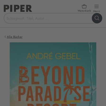
Warenkorb
öffn
Menü
Suchbegriff
eingeben
Alle Bücher
Produktbilder
zum
Buch