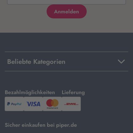
Beliebte Kategorien
mit
mit
Bezahlmöglichkeiten
Lieferung
PayPal,
Visa
und
DHL.
Mastercard.
Sicher einkaufen bei piper.de