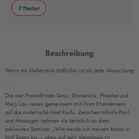
(wird
(wird
(wird
*
in
in
in
Thalia
neuem
neuem
neuem
(wird
Tab
Tab
Tab
in
geöffnet)
geöffnet)
geöffnet)
neuem
Tab
geöffnet)
Beschreibung
Wenn ein Geheimnis tödlicher ist als jede Versuchung
…
Die vier Freundinnen Tanja, Domenica, Phoebe und
Mary Lou reisen gemeinsam mit ihren Ehemännern
auf die malerische Insel Korfu. Zwischen Infinity-Pool
und Massagen nehmen sie heimlich an dem
exklusiven Seminar „Wie werde ich meinen Mann in
fünf Tagen los – ohne auf sein Vermögen zu