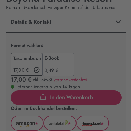
Roman | Mörderisch witziger Krimi auf der Urlaubsinsel
Details & Kontakt
Format wählen:
E-Book
Taschenbuch
17,00 €
3,49 €
17,00 €
inkl. MwSt.
versandkostenfrei
Lieferbar innerhalb von 14 Tagen
In den Warenkorb
Oder im Buchhandel bestellen:
*
*
*
Amazon
GenialLokal
Hugendubel