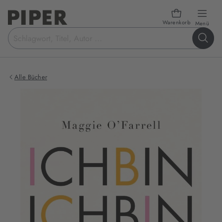
Warenkorb
öffn
Menü
Suchbegriff
eingeben
Alle Bücher
Produktbilder
zum
Buch