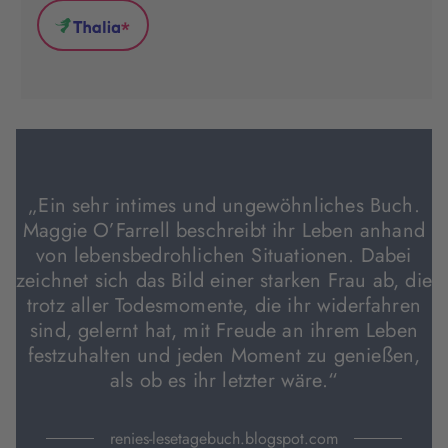
(wird
(wird
(wird
*
in
in
in
Thalia
neuem
neuem
neuem
(wird
Tab
Tab
Tab
in
geöffnet)
geöffnet)
geöffnet)
neuem
Tab
geöffnet)
„Ein sehr intimes und ungewöhnliches Buch.
Maggie O’Farrell beschreibt ihr Leben anhand
von lebensbedrohlichen Situationen. Dabei
zeichnet sich das Bild einer starken Frau ab, die
trotz aller Todesmomente, die ihr widerfahren
sind, gelernt hat, mit Freude an ihrem Leben
festzuhalten und jeden Moment zu genießen,
als ob es ihr letzter wäre.“
renies-lesetagebuch.blogspot.com