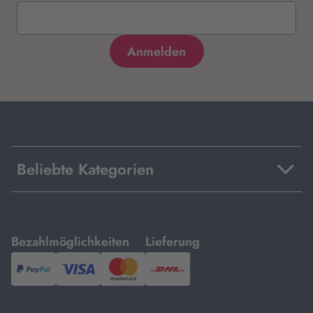
Beliebte Kategorien
mit
mit
Bezahlmöglichkeiten
Lieferung
PayPal,
Visa
und
DHL.
Mastercard.