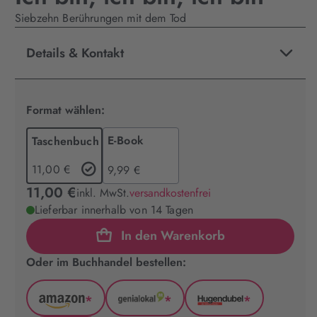
Siebzehn Berührungen mit dem Tod
Details & Kontakt
Format wählen:
E-Book
Taschenbuch
11,00 €
9,99 €
11,00 €
inkl. MwSt.
versandkostenfrei
Lieferbar innerhalb von 14 Tagen
In den Warenkorb
Oder im Buchhandel bestellen:
*
*
*
Amazon
GenialLokal
Hugendubel