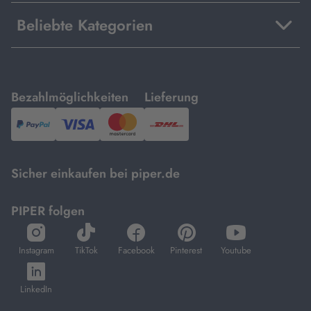
Beliebte Kategorien
mit
mit
Bezahlmöglichkeiten
Lieferung
PayPal,
Visa
und
DHL.
Mastercard.
Sicher einkaufen bei piper.de
PIPER folgen
öffnet
öffnet
öffnet
öffnet
öffnet
in
in
in
in
in
Instagram
TikTok
Facebook
Pinterest
Youtube
neuem
neuem
neuem
neuem
neuem
öffnet
Tab
Tab
Tab
Tab
Tab
in
LinkedIn
neuem