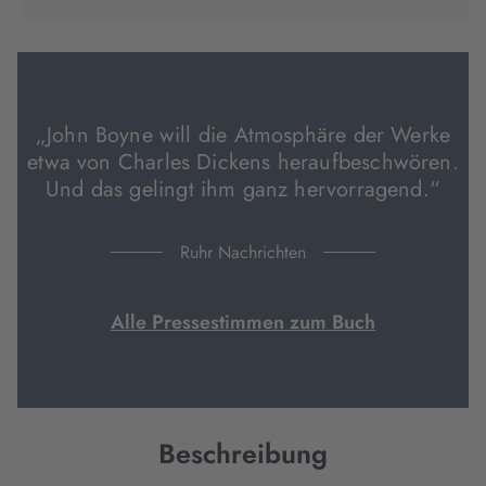
in
in
in
neuem
neuem
neuem
Tab
Tab
Tab
geöffnet)
geöffnet)
geöffnet)
„John Boyne will die Atmosphäre der Werke
etwa von Charles Dickens heraufbeschwören.
Und das gelingt ihm ganz hervorragend.“
Ruhr Nachrichten
Alle Pressestimmen zum Buch
Beschreibung