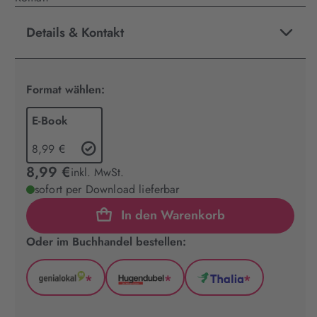
Details & Kontakt
Format wählen:
E-Book
8,99 €
8,99 €
inkl. MwSt.
sofort per Download lieferbar
In den Warenkorb
Oder im Buchhandel bestellen:
*
*
*
GenialLokal
Hugendubel
Thalia
(wird
(wird
(wird