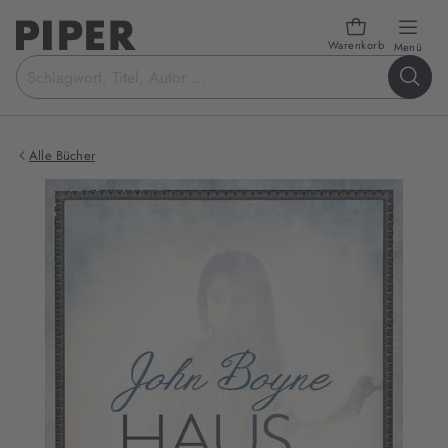
Warenkorb
öffn
Menü
Suchbegriff
eingeben
Alle Bücher