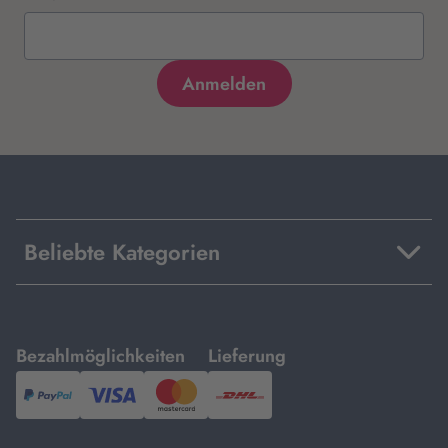
Beliebte Kategorien
mit
mit
Bezahlmöglichkeiten
Lieferung
PayPal,
Visa
und
DHL.
Mastercard.