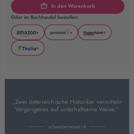
In den Warenkorb
Oder im Buchhandel bestellen:
*
*
*
Amazon
GenialLokal
Hugendubel
(wird
(wird
(wird
*
in
in
in
Thalia
neuem
neuem
neuem
(wird
Tab
Tab
Tab
in
geöffnet)
geöffnet)
geöffnet)
neuem
Tab
geöffnet)
„Zwei österreichische Historiker vermitteln
Vergangenes auf unterhaltsame Weise.“
schweizermonat.ch