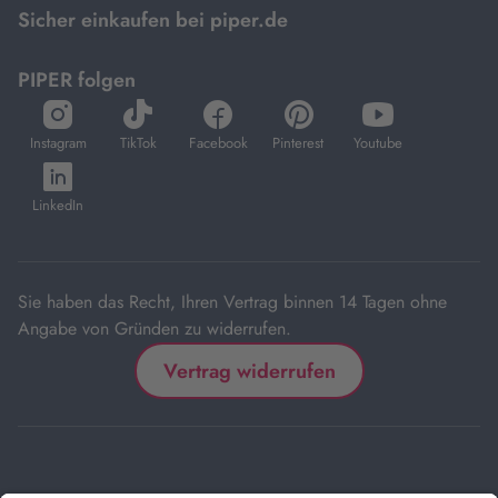
Sicher einkaufen bei piper.de
PIPER folgen
öffnet
öffnet
öffnet
öffnet
öffnet
in
in
in
in
in
Instagram
TikTok
Facebook
Pinterest
Youtube
neuem
neuem
neuem
neuem
neuem
öffnet
Tab
Tab
Tab
Tab
Tab
in
LinkedIn
neuem
Tab
Sie haben das Recht, Ihren Vertrag binnen 14 Tagen ohne
Angabe von Gründen zu widerrufen.
Vertrag widerrufen