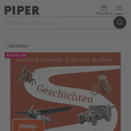
Warenkorb
öffn
Menü
Suchbegriff
eingeben
Alle Bücher
BESTSELLER
Produktbilder
zum
Buch