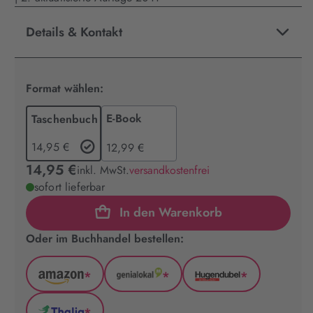
Details & Kontakt
Format wählen:
E-Book
Taschenbuch
14,95 €
12,99 €
14,95 €
inkl. MwSt.
versandkostenfrei
sofort lieferbar
In den Warenkorb
Oder im Buchhandel bestellen:
*
*
*
Amazon
GenialLokal
Hugendubel
(wird
(wird
(wird