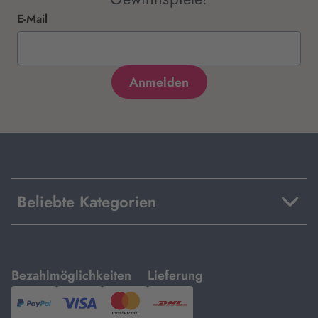
E-Mail
Beliebte Kategorien
mit
mit
Bezahlmöglichkeiten
Lieferung
PayPal,
Visa
und
DHL.