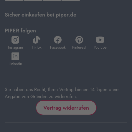
Mastercard.
Sicher einkaufen bei piper.de
PIPER folgen
öffnet
öffnet
öffnet
öffnet
öffnet
in
in
in
in
in
Instagram
TikTok
Facebook
Pinterest
Youtube
neuem
neuem
neuem
neuem
neuem
öffnet
Tab
Tab
Tab
Tab
Tab
in
LinkedIn
neuem
Tab
Sie haben das Recht, Ihren Vertrag binnen 14 Tagen ohne
Angabe von Gründen zu widerrufen.
Vertrag widerrufen