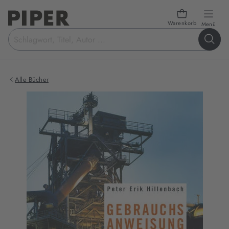
Warenkorb
öffn
Menü
Suchbegriff
eingeben
Alle Bücher