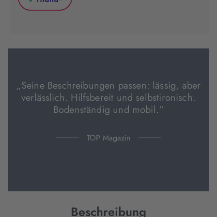
*
in
in
in
Thalia
neuem
neuem
neuem
(wird
Tab
Tab
Tab
in
geöffnet)
geöffnet)
geöffnet)
neuem
Tab
geöffnet)
„Seine Beschreibungen passen: lässig, aber
verlässlich. Hilfsbereit und selbstironisch.
Bodenständig und mobil.“
TOP Magazin
Beschreibung