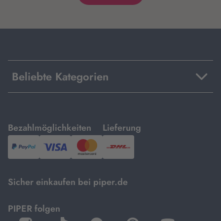
Beliebte Kategorien
mit
mit
Bezahlmöglichkeiten
Lieferung
PayPal,
Visa
und
DHL.
Mastercard.
Sicher einkaufen bei piper.de
PIPER folgen