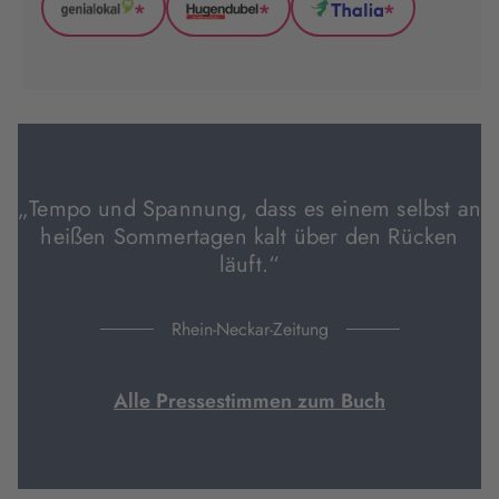
*
*
*
GenialLokal
Hugendubel
Thalia
(wird
(wird
(wird
in
in
in
neuem
neuem
neuem
Tab
Tab
Tab
geöffnet)
geöffnet)
geöffnet)
„Tempo und Spannung, dass es einem selbst an
heißen Sommertagen kalt über den Rücken
läuft.“
Rhein-Neckar-Zeitung
Alle Pressestimmen zum Buch