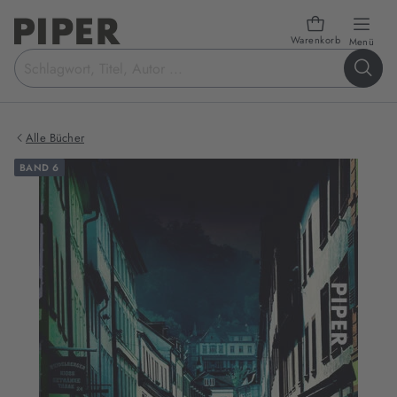
Warenkorb
öffn
Menü
Suchbegriff
eingeben
Alle Bücher
BAND 6