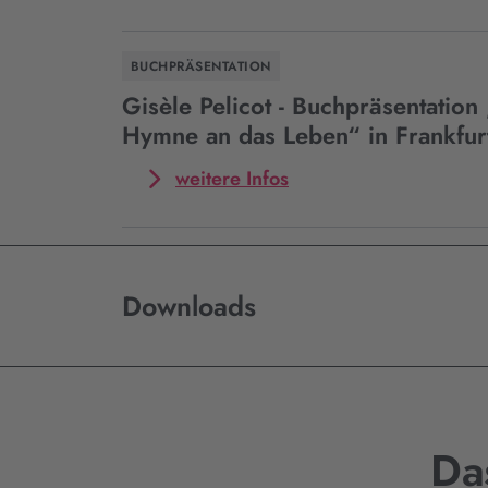
BUCHPRÄSENTATION
Gisèle Pelicot - Buchpräsentation
Hymne an das Leben“ in Frankfur
Mehr
weitere Infos
zum
Event
Gisèle
Pelicot
-
Downloads
Buchpräsentation
„Eine
Hymne
an
das
Leben“
Da
in