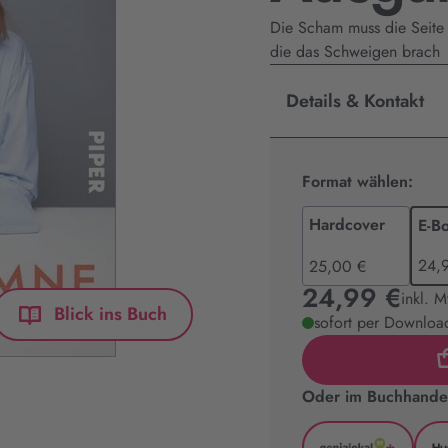
Die Scham muss die Seite w
die das Schweigen brach
Details & Kontakt
Format wählen:
Hardcover
E-B
24,
25,00 €
24,99 €
inkl. 
Blick ins Buch
sofort per Download
Oder im Buchhandel