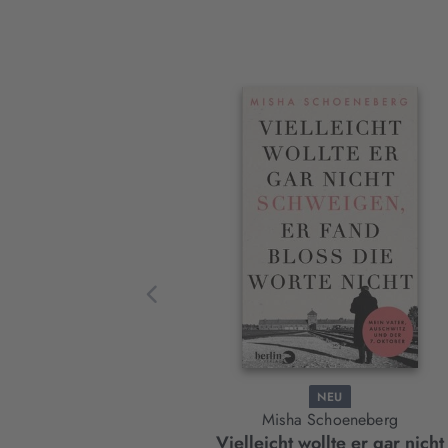
Frankfurt
Interaktives
Slider-
Element
NEU
Misha Schoeneberg
Vielleicht wollte er gar nicht