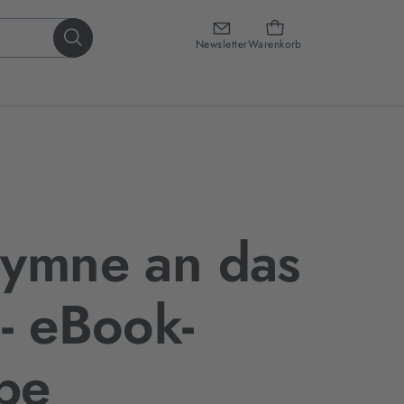
Newsletter
Warenkorb
Hymne an das
- eBook-
be