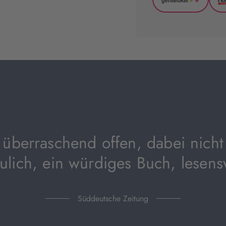
*
GenialLoka
(wird
in
neuem
Tab
geöffnet)
t überraschend offen, dabei nich
aulich, ein würdiges Buch, lesens
Süddeutsche Zeitung