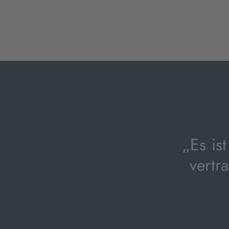
„Es is
vertr