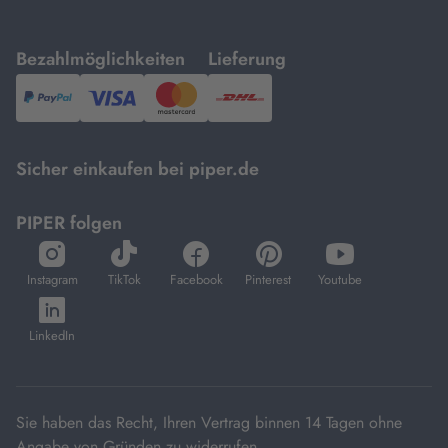
mit
mit
Bezahlmöglichkeiten
Lieferung
PayPal,
Visa
und
DHL.
Mastercard.
Sicher einkaufen bei piper.de
PIPER folgen
öffnet
öffnet
öffnet
öffnet
öffnet
in
in
in
in
in
Instagram
TikTok
Facebook
Pinterest
Youtube
neuem
neuem
neuem
neuem
neuem
öffnet
Tab
Tab
Tab
Tab
Tab
in
LinkedIn
neuem
Tab
Sie haben das Recht, Ihren Vertrag binnen 14 Tagen ohne
Angabe von Gründen zu widerrufen.