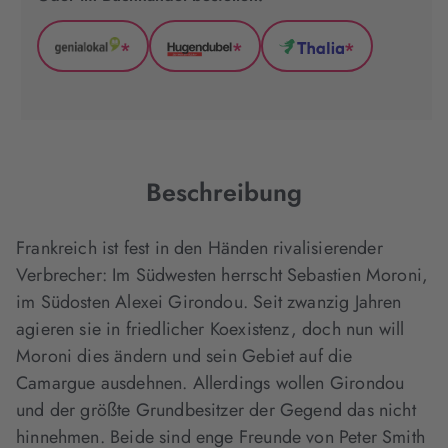
*
*
*
GenialLokal
Hugendubel
Thalia
(wird
(wird
(wird
in
in
in
neuem
neuem
neuem
Tab
Tab
Tab
geöffnet)
geöffnet)
geöffnet)
Beschreibung
Frankreich ist fest in den Händen rivalisierender
Verbrecher: Im Südwesten herrscht Sebastien Moroni,
im Südosten Alexei Girondou. Seit zwanzig Jahren
agieren sie in friedlicher Koexistenz, doch nun will
Moroni dies ändern und sein Gebiet auf die
Camargue ausdehnen. Allerdings wollen Girondou
und der größte Grundbesitzer der Gegend das nicht
hinnehmen. Beide sind enge Freunde von Peter Smith