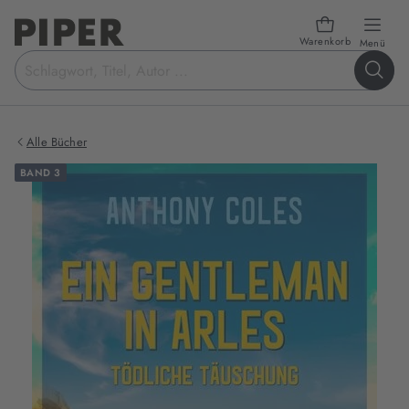
Warenkorb
öffn
Menü
Suchbegriff
eingeben
Alle Bücher
BAND 3