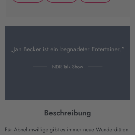
(wird
(wird
(wird
in
in
in
neuem
neuem
neuem
Tab
Tab
Tab
geöffnet)
geöffnet)
geöffnet)
„Jan Becker ist ein begnadeter Entertainer.“
NDR Talk Show
Beschreibung
Für Abnehmwillige gibt es immer neue Wunderdiäten