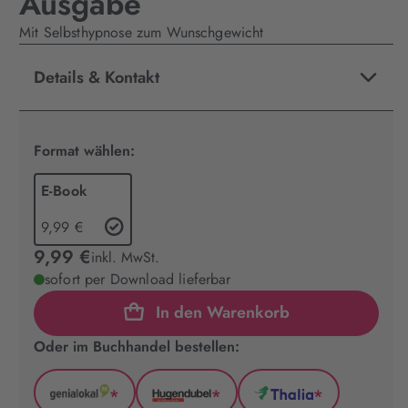
Ausgabe
Mit Selbsthypnose zum Wunschgewicht
Details & Kontakt
Format wählen:
E-Book
9,99 €
9,99 €
inkl. MwSt.
sofort per Download lieferbar
In den Warenkorb
Oder im Buchhandel bestellen:
*
*
*
GenialLokal
Hugendubel
Thalia