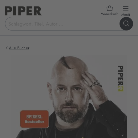
Warenkorb
öffn
Menü
Suchbegriff
eingeben
Alle Bücher