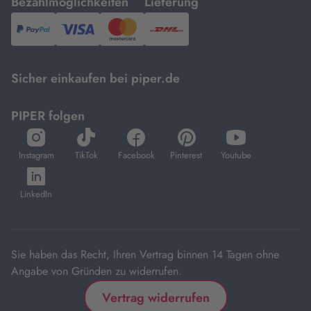
mit
mit
Bezahlmöglichkeiten
Lieferung
PayPal,
Visa
und
DHL.
Mastercard.
Sicher einkaufen bei piper.de
PIPER folgen
öffnet
öffnet
öffnet
öffnet
öffnet
in
in
in
in
in
Instagram
TikTok
Facebook
Pinterest
Youtube
neuem
neuem
neuem
neuem
neuem
öffnet
Tab
Tab
Tab
Tab
Tab
in
LinkedIn
neuem
Tab
Sie haben das Recht, Ihren Vertrag binnen 14 Tagen ohne
Angabe von Gründen zu widerrufen.
Vertrag widerrufen